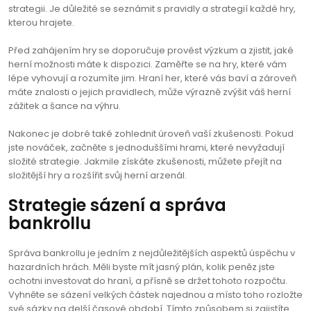
strategii. Je důležité se seznámit s pravidly a strategií každé hry,
kterou hrajete.
Před zahájením hry se doporučuje provést výzkum a zjistit, jaké
herní možnosti máte k dispozici. Zaměřte se na hry, které vám
lépe vyhovují a rozumíte jim. Hraní her, které vás baví a zároveň
máte znalosti o jejich pravidlech, může výrazně zvýšit váš herní
zážitek a šance na výhru.
Nakonec je dobré také zohlednit úroveň vaší zkušenosti. Pokud
jste nováček, začněte s jednoduššími hrami, které nevyžadují
složité strategie. Jakmile získáte zkušenosti, můžete přejít na
složitější hry a rozšířit svůj herní arzenál.
Strategie sázení a správa
bankrollu
Správa bankrollu je jedním z nejdůležitějších aspektů úspěchu v
hazardních hrách. Měli byste mít jasný plán, kolik peněz jste
ochotni investovat do hraní, a přísně se držet tohoto rozpočtu.
Vyhněte se sázení velkých částek najednou a místo toho rozložte
své sázky na delší časové období. Tímto způsobem si zajistíte