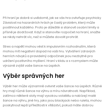
Při hraní je dobré si uvědomit, jak se vás hra ovlivňuje psychicky.
Závislost na hazardních hrách je častý problém, který může
postihnout každého. Proto je důležité si stanovit osobní limity a
přísně je dodržovat. Když si stanovíte rozpočet na hraní, snažte
se nikdy nehrát víc, než si můžete dovolit prohrát.
Stres a napětí mohou vést k impulsivním rozhodnutím, která
mohou mít negativní dopad na vaši hru. Vytváření zdravých
herních návyků a pravidelný odpočinek jsou nezbytné pro
udržení pozitivního myšlení. Hraní v klidu a s rozmyslem může
výrazně zvýšit vaše šance na úspěch.
Výběr správných her
Výběr her může významně ovlivnit vaše šance na úspěch. Různé
hry mají různé šance na výhru a míru návratnosti. Například,
zatímco některé sloty mají vysokou volatilitu a nabízejí malé
šance na výhru, jiné hry, jako jsou blackjack nebo ruleta, mohou
poskytnout lepší příležitosti k vítězství, pokud máte dobrou