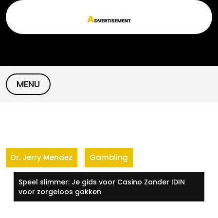
Skip
to
content
MENU
Dr. Jerry Mendez
Gambling
Speel slimmer: Je gids voor Casino Zonder IDIN
voor zorgeloos gokken