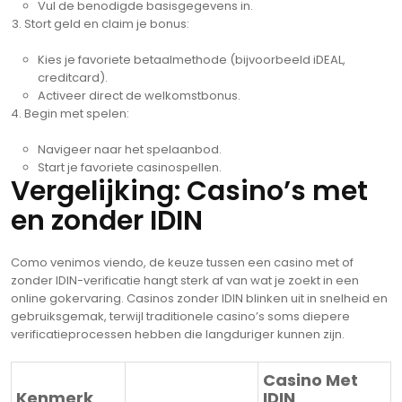
Vul de benodigde basisgegevens in.
Stort geld en claim je bonus:
Kies je favoriete betaalmethode (bijvoorbeeld iDEAL,
creditcard).
Activeer direct de welkomstbonus.
Begin met spelen:
Navigeer naar het spelaanbod.
Start je favoriete casinospellen.
Vergelijking: Casino’s met
en zonder IDIN
Como venimos viendo, de keuze tussen een casino met of
zonder IDIN-verificatie hangt sterk af van wat je zoekt in een
online gokervaring. Casinos zonder IDIN blinken uit in snelheid en
gebruiksgemak, terwijl traditionele casino’s soms diepere
verificatieprocessen hebben die langduriger kunnen zijn.
Casino Met
Kenmerk
IDIN