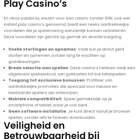
Play Casino’s
En otras palabras, kiezen voor een casino zonder IDIN, ook wel
instant play casino’s genoemd, biedt een reeks aantrekkelijke
voordelen die je spelervaring aanzienlijk kunnen verbeteren.
Deze voordelen zijn gericht op gemak en directe toegang.
Snelle stortingen en opnames
: Vaak kun je direct geld
storten en opnemen zonder lang te wachten op
goedkeuringen.
Brede selectie aan spellen
: Deze casino’s hebben vaak een
uitgebreid spelaanbod, van gokkasten tot live tafelspellen.
Toegang tot exclusieve bonussen
: Profiteer van
aantrekkelijke promoties die speciaal voor nieuwe en
bestaande spelers zijn ontworpen.
Mobiele compatibiliteit
: Speel gemakkelijk op je
smartphone of tablet, waar je ook bent.
Geen software installatie
: Je kunt direct vanuit je browser
spelen, zonder iets te hoeven downloaden.
Veiligheid en
Betrouwbaarheid bij