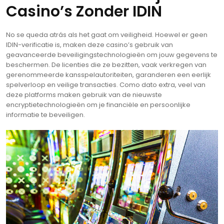
Casino’s Zonder IDIN
No se queda atrás als het gaat om veiligheid. Hoewel er geen
IDIN-verificatie is, maken deze casino’s gebruik van
geavanceerde beveiligingstechnologieën om jouw gegevens te
beschermen. De licenties die ze bezitten, vaak verkregen van
gerenommeerde kansspelautoriteiten, garanderen een eerlijk
spelverloop en veilige transacties. Como dato extra, veel van
deze platforms maken gebruik van de nieuwste
encryptietechnologieën om je financiële en persoonlijke
informatie te beveiligen.