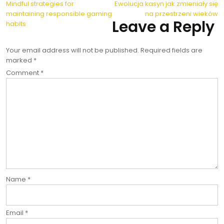
Post
Mindful strategies for
Ewolucja kasyn jak zmieniały się
maintaining responsible gaming
na przestrzeni wieków
navigation
Leave a Reply
habits
Your email address will not be published.
Required fields are
marked
*
Comment
*
Name
*
Email
*