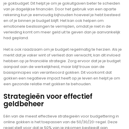
je gokbudget. Dit helpt je om je gokuitgaven beter te scheiden
van je dagelijkse financiën. Door het gebruik van een aparte
rekening kun je eenvoudig bijhouden hoeveel je hebt besteed
en of je binnen je budget blijft. Het kan ook helpen om
emotionele beslissingen te vermijden, omdat je niet in de
verleiding komt om meer geld uit te geven dan je aanvankelijk
had gepland.
Het is ook raadzaam om je budget regelmatig te herzien. Als je
merkt dat je vaker wint of verliest dan verwacht, kan dit invloed
hebben op je financiële strategie. Zorg ervoor dat je je budget
aanpast aan de werkelijkheid, maar blijf trouw aan de
basisprincipes van verantwoord gokken. Dit voorkomt dat
gokken een negatieve impact heeft op je leven en helpt je om
een gezonde relatie met gokken te behouden.
Strategieën voor effectief
geldbeheer
Eén van de meest effectieve strategieën voor budgettering in
online gokken is het toepassen van de 50/30/20-regel. Deze
regel stelt voor dat je 50% van je inkomen besteedt aan