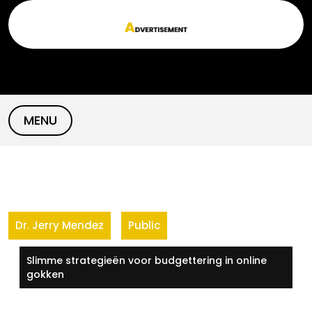
Skip
to
content
MENU
Dr. Jerry Mendez
Public
Slimme strategieën voor budgettering in online
gokken