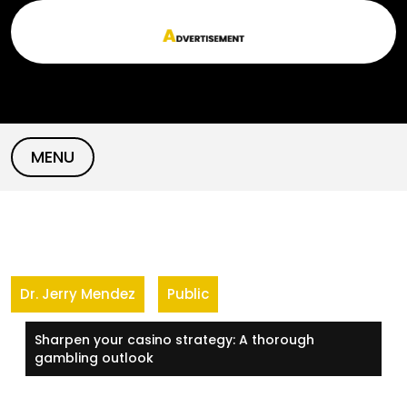
Skip
to
content
MENU
Dr. Jerry Mendez
Public
Sharpen your casino strategy: A thorough
gambling outlook