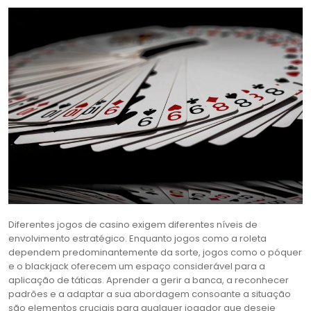
Diferentes jogos de casino exigem diferentes níveis de
envolvimento estratégico. Enquanto jogos como a roleta
dependem predominantemente da sorte, jogos como o póquer
e o blackjack oferecem um espaço considerável para a
aplicação de táticas. Aprender a gerir a banca, a reconhecer
padrões e a adaptar a sua abordagem consoante a situação
são elementos cruciais para qualquer jogador que deseje