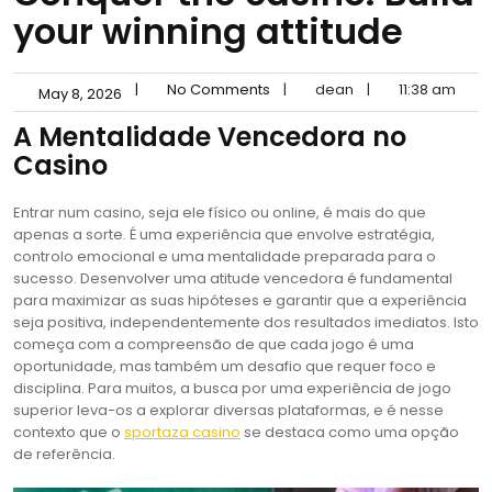
your winning attitude
|
No Comments
|
dean
|
11:38 am
May 8, 2026
A Mentalidade Vencedora no
Casino
Entrar num casino, seja ele físico ou online, é mais do que
apenas a sorte. É uma experiência que envolve estratégia,
controlo emocional e uma mentalidade preparada para o
sucesso. Desenvolver uma atitude vencedora é fundamental
para maximizar as suas hipóteses e garantir que a experiência
seja positiva, independentemente dos resultados imediatos. Isto
começa com a compreensão de que cada jogo é uma
oportunidade, mas também um desafio que requer foco e
disciplina. Para muitos, a busca por uma experiência de jogo
superior leva-os a explorar diversas plataformas, e é nesse
contexto que o
sportaza casino
se destaca como uma opção
de referência.