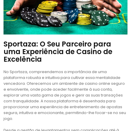
Sportaza: O Seu Parceiro para
uma Experiência de Casino de
Excelência
No Sportaza, compreendemos a importância de uma
plataforma robusta e intuitiva para cultivar essa mentalidade
vencedora. Oferecemos um ambiente de casino online seguro
e envolvente, onde pode aceder facilmente à sua conta,
explorar uma vasta gama de jogos e gerir as suas transações
com tranquilidade. A nossa plataforma é desenhada para
proporcionar uma experiência de entretenimento de apostas
segura, intuitiva e emocionante, permitindo-lhe focar-se no seu
jogo.
Desde a gestão de levantamentos sem complicações até à