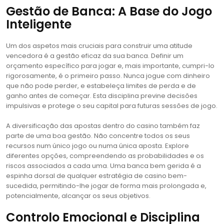
Gestão de Banca: A Base do Jogo
Inteligente
Um dos aspetos mais cruciais para construir uma atitude
vencedora é a gestão eficaz da sua banca. Definir um
orçamento específico para jogar e, mais importante, cumpri-lo
rigorosamente, é o primeiro passo. Nunca jogue com dinheiro
que não pode perder, e estabeleça limites de perda e de
ganho antes de começar. Esta disciplina previne decisões
impulsivas e protege o seu capital para futuras sessões de jogo.
A diversificação das apostas dentro do casino também faz
parte de uma boa gestão. Não concentre todos os seus
recursos num único jogo ou numa única aposta. Explore
diferentes opções, compreendendo as probabilidades e os
riscos associados a cada uma. Uma banca bem gerida é a
espinha dorsal de qualquer estratégia de casino bem-
sucedida, permitindo-lhe jogar de forma mais prolongada e,
potencialmente, alcançar os seus objetivos.
Controlo Emocional e Disciplina