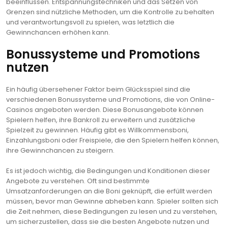
beeinflussen. Entspannungstechniken und das Setzen von
Grenzen sind nützliche Methoden, um die Kontrolle zu behalten
und verantwortungsvoll zu spielen, was letztlich die
Gewinnchancen erhöhen kann.
Bonussysteme und Promotions
nutzen
Ein häufig übersehener Faktor beim Glücksspiel sind die
verschiedenen Bonussysteme und Promotions, die von Online-
Casinos angeboten werden. Diese Bonusangebote können
Spielern helfen, ihre Bankroll zu erweitern und zusätzliche
Spielzeit zu gewinnen. Häufig gibt es Willkommensboni,
Einzahlungsboni oder Freispiele, die den Spielern helfen können,
ihre Gewinnchancen zu steigern.
Es ist jedoch wichtig, die Bedingungen und Konditionen dieser
Angebote zu verstehen. Oft sind bestimmte
Umsatzanforderungen an die Boni geknüpft, die erfüllt werden
müssen, bevor man Gewinne abheben kann. Spieler sollten sich
die Zeit nehmen, diese Bedingungen zu lesen und zu verstehen,
um sicherzustellen, dass sie die besten Angebote nutzen und