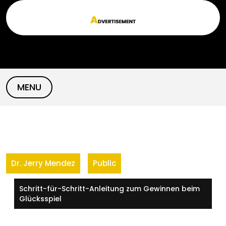
Skip
to
content
MENU
Dr. Jerry Mendez
Public
Schritt-für-Schritt-Anleitung zum Gewinnen beim
Glücksspiel