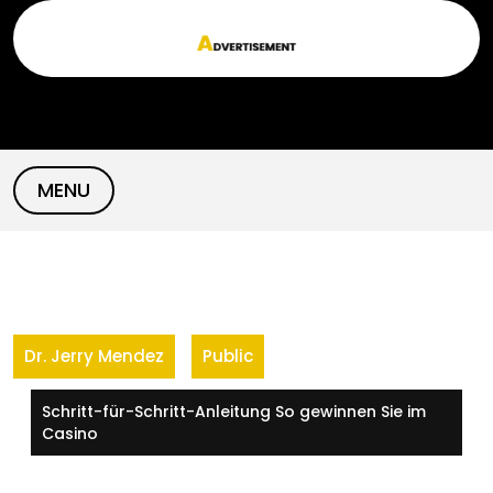
Skip
to
content
MENU
Dr. Jerry Mendez
Public
Schritt-für-Schritt-Anleitung So gewinnen Sie im
Casino