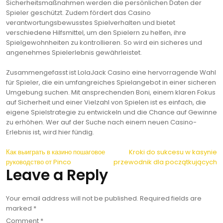
Sicherheitsmaßnahmen werden die persönlichen Daten der
Spieler geschützt. Zudem fördert das Casino
verantwortungsbewusstes Spielverhalten und bietet
verschiedene Hilfsmittel, um den Spielern zu helfen, ihre
Spielgewohnheiten zu kontrollieren. So wird ein sicheres und
angenehmes Spielerlebnis gewährleistet.
Zusammengefasst ist LolaJack Casino eine hervorragende Wahl
für Spieler, die ein umfangreiches Spielangebot in einer sicheren
Umgebung suchen. Mit ansprechenden Boni, einem klaren Fokus
auf Sicherheit und einer Vielzahl von Spielen ist es einfach, die
eigene Spielstrategie zu entwickeln und die Chance auf Gewinne
zu erhöhen. Wer auf der Suche nach einem neuen Casino-
Erlebnis ist, wird hier fündig.
Post
Как выиграть в казино пошаговое
Kroki do sukcesu w kasynie
руководство от Pinco
przewodnik dla początkujących
navigation
Leave a Reply
Your email address will not be published.
Required fields are
marked
*
Comment
*