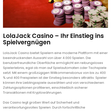
LolaJack Casino – Ihr Einstieg ins
Spielvergnügen
LolaJack Casino bietet Spielern eine moderne Plattform mit einer
beeindruckenden Auswahl von über 4.000 Spielen. Die
benutzerfreundliche Oberfläche ermöglicht ein reibungsloses
Spielerlebnis, egal ob man auf Spielautomaten oder Tischspiele
setzt. Mit einem großzügigen Willkommensbonus von bis zu 400
% und 400 Freispielen ist der Einstieg besonders attraktiv. Spieler
können ihre Lieblingsspiele auswählen und von verschiedenen
Zahlungsoptionen profitieren, einschließlich sicherer
Transaktionen mit Kryptowährungen.
Das Casino legt großen Wert auf Sicherheit und
verantwortungsvolles Spielen. Durch fortschrittliche