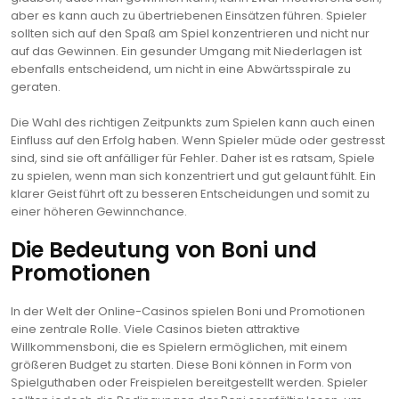
aber es kann auch zu übertriebenen Einsätzen führen. Spieler
sollten sich auf den Spaß am Spiel konzentrieren und nicht nur
auf das Gewinnen. Ein gesunder Umgang mit Niederlagen ist
ebenfalls entscheidend, um nicht in eine Abwärtsspirale zu
geraten.
Die Wahl des richtigen Zeitpunkts zum Spielen kann auch einen
Einfluss auf den Erfolg haben. Wenn Spieler müde oder gestresst
sind, sind sie oft anfälliger für Fehler. Daher ist es ratsam, Spiele
zu spielen, wenn man sich konzentriert und gut gelaunt fühlt. Ein
klarer Geist führt oft zu besseren Entscheidungen und somit zu
einer höheren Gewinnchance.
Die Bedeutung von Boni und
Promotionen
In der Welt der Online-Casinos spielen Boni und Promotionen
eine zentrale Rolle. Viele Casinos bieten attraktive
Willkommensboni, die es Spielern ermöglichen, mit einem
größeren Budget zu starten. Diese Boni können in Form von
Spielguthaben oder Freispielen bereitgestellt werden. Spieler