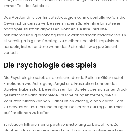
immer Teil des Spiels ist.
Das Verständnis von Einsatzstrategien kann ebenfalls helfen, die
Gewinnchancen zu verbessern. Indem Spieler ihre Einsätze je
nach Spielsituation anpassen, können sie ihre Verluste
minimieren und gleichzeitig ihre Gewinnchancen maximieren. Es
ist wichtig, ruhig und überlegt zu bleiben und nicht impulsiv zu
handeln, insbesondere wenn das Spiel nicht wie gewünscht
verläuft.
Die Psychologie des Spiels
Die Psychologie spielt eine entscheidende Rolle im Glücksspiel.
Emotionen wie Aufregung, Angst und Frustration können das
Spielverhalten stark beeinflussen. Ein Spieler, der sich unter Druck
gesetzt fühlt, kann riskantere Entscheidungen treffen, die zu
Verlusten führen können. Daher ist es wichtig, einen klaren Kopf
zu bewahren und Entscheidungen basierend auf Logik und nicht
auf Emotionen zu treffen.
Es ist auch hilfreich, eine positive Einstellung zu bewahren. Zu
glauben, dass man gewinnen kann, kann zwar motivierend sein,