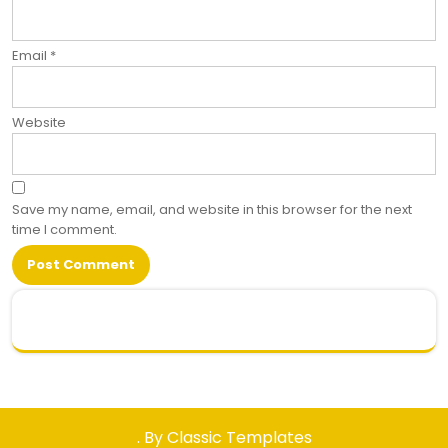
Email
*
Website
Save my name, email, and website in this browser for the next
time I comment.
.
By Classic Templates