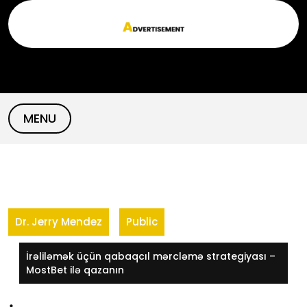
Skip
to
content
MENU
Dr. Jerry Mendez
Public
İrəliləmək üçün qabaqcıl mərcləmə strategiyası –
MostBet ilə qazanın