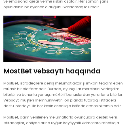
və emosional qərar vermə riskini azaldır. Hər zaman şans
oyunlarının bir əyləncə olduğunu xatırlamaq lazımdır.
MostBet vebsaytı haqqında
MostBet, istifadəçilərə geniş məlumat axtarışı imkanı təqdim edən
müasir bir platformadır. Burada, oyunçular mərclərini yerləşdirə
bilərlər və bununla yanaşı, müxtəlif bonuslardan yararlana bilərlər.
Vebsayt, müştəri məmnuniyyətini ön planda tutaraq, istifadəçi
dostu interfeysi ilə hər kəsin asanlıqla istifadə etməsini təmin edir.
MostBet, daim yenilənən məlumatlarla oyunçulara dəstək verir.
İstifadəçilər, ehtiyaclarına uyğun keyfiyyətli xidmətlərə rahatlıqla