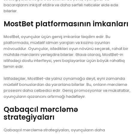
bacarıqlarını inkişaf etdirə və daha sərfəli nəticələr əldə edə
bilərlər.
MostBet platformasının imkanları
MostBet, oyunçular üçün geniş imkanlar təqdim edir. Bu
platformada, müxtəlif idman yarışları və kazino oyunları
mövcuddur. Oyunçular, istədikləri oyun növünü seçərək, rahat bir
mühitdə mərclərini yerləşdirə bilərlər. Əlavə olaraq, MostBet-in
istifadəçi dostu interfeysi, yeni başlayanlar üçün böyük rahatlıq
təmin edir.
İstifadəçilər, MostBet-də yalnız oynamağa deyil, eyni zamanda
müxtəlif bonuslardan da yararlana bilərlər. Bu, onların mərcləmə
prosesini daha cəlbedici edir. Geniş promosyonlar və mükafatlar,
oyunçuların qazancını artırmağı hədəfləyir.
Qabaqcıl mərcləmə
strategiyaları
Qabaqcıl mərcləmə strategiyaları, oyunçuların daha