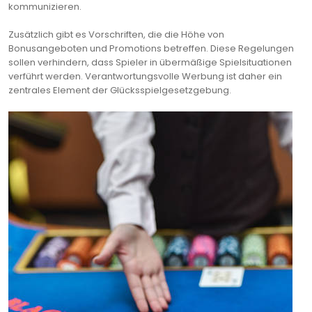
kommunizieren.
Zusätzlich gibt es Vorschriften, die die Höhe von
Bonusangeboten und Promotions betreffen. Diese Regelungen
sollen verhindern, dass Spieler in übermäßige Spielsituationen
verführt werden. Verantwortungsvolle Werbung ist daher ein
zentrales Element der Glücksspielgesetzgebung.