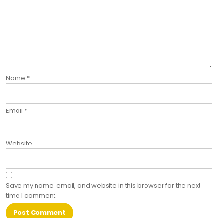
Name
*
Email
*
Website
Save my name, email, and website in this browser for the next
time I comment.