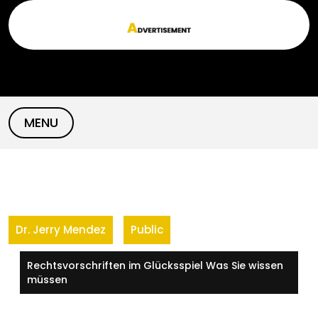
Skip
to
content
MENU
Dr. Jerry Mendez
Public
Rechtsvorschriften im Glücksspiel Was Sie wissen
müssen