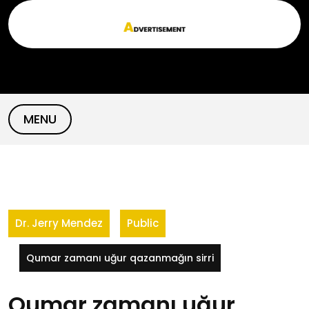
Skip
to
content
MENU
Dr. Jerry Mendez
Public
Qumar zamanı uğur qazanmağın sirri
Qumar zamanı uğur