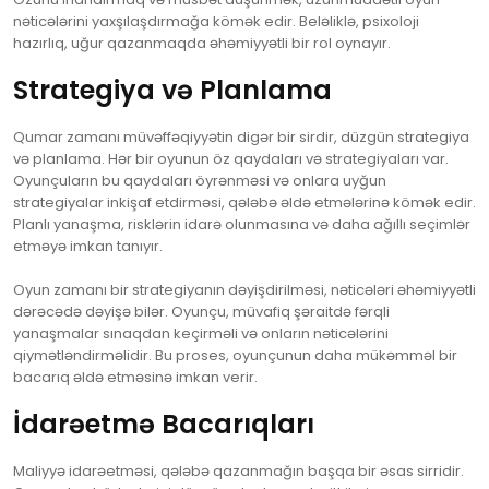
nəticələrini yaxşılaşdırmağa kömək edir. Beləliklə, psixoloji
hazırlıq, uğur qazanmaqda əhəmiyyətli bir rol oynayır.
Strategiya və Planlama
Qumar zamanı müvəffəqiyyətin digər bir sirdir, düzgün strategiya
və planlama. Hər bir oyunun öz qaydaları və strategiyaları var.
Oyunçuların bu qaydaları öyrənməsi və onlara uyğun
strategiyalar inkişaf etdirməsi, qələbə əldə etmələrinə kömək edir.
Planlı yanaşma, risklərin idarə olunmasına və daha ağıllı seçimlər
etməyə imkan tanıyır.
Oyun zamanı bir strategiyanın dəyişdirilməsi, nəticələri əhəmiyyətli
dərəcədə dəyişə bilər. Oyunçu, müvafiq şəraitdə fərqli
yanaşmalar sınaqdan keçirməli və onların nəticələrini
qiymətləndirməlidir. Bu proses, oyunçunun daha mükəmməl bir
bacarıq əldə etməsinə imkan verir.
İdarəetmə Bacarıqları
Maliyyə idarəetməsi, qələbə qazanmağın başqa bir əsas sirridir.