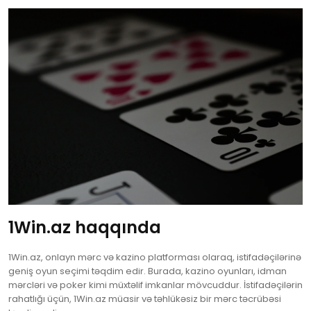
1Win.az haqqında
1Win.az, onlayn mərc və kazino platforması olaraq, istifadəçilərinə
geniş oyun seçimi təqdim edir. Burada, kazino oyunları, idman
mərcləri və poker kimi müxtəlif imkanlar mövcuddur. İstifadəçilərin
rahatlığı üçün, 1Win.az müasir və təhlükəsiz bir mərc təcrübəsi