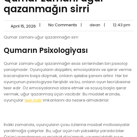
qazanmağın sirri
|
No Comments
|
dean
|
12:43 pm
April 15, 2026
Qumar zamanı uğur qazanmağın sirri
Qumarın Psixologiyası
Qumar zamanı uğur qazanmağın əsas sirrlərindən biri psixoloji
yanaşmadır. Oyunçuların diqqətini, emosiyalarını və qərar vermə
bacarıqlarını başa düşmək, onların qələbə şansını artırır. Hər bir
oyunçunun psixologiyası fərqlidir və bu, onların oyun təcrübəsinə
təsir edir. Öz emosiyalarınızı idarə etmək və soyuq başla qərar
vermək, uğur qazanmaq üçün vacibdir. Bu müddət ərzində,
oyunçular
1win indir
imkanlarını da nəzərə almalıdırlar.
İndiki zamanda, oyunçuların çoxu özlərinə müsbət motivasiyalar
yaratmağa çalışırlar. Bu, uğur üçün ruh yüksəkliyi yarada bilər.
Özünü inandırmaq və müsbət düşünmək, uzunmüddətli oyun