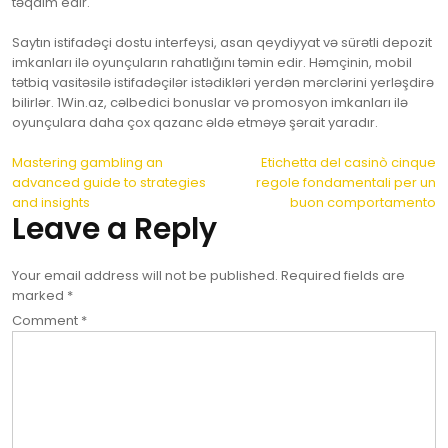
təqdim edir.
Saytın istifadəçi dostu interfeysi, asan qeydiyyat və sürətli depozit
imkanları ilə oyunçuların rahatlığını təmin edir. Həmçinin, mobil
tətbiq vasitəsilə istifadəçilər istədikləri yerdən mərclərini yerləşdirə
bilirlər. 1Win.az, cəlbedici bonuslar və promosyon imkanları ilə
oyunçulara daha çox qazanc əldə etməyə şərait yaradır.
Post
Mastering gambling an
Etichetta del casinò cinque
advanced guide to strategies
regole fondamentali per un
navigation
and insights
buon comportamento
Leave a Reply
Your email address will not be published.
Required fields are
marked
*
Comment
*