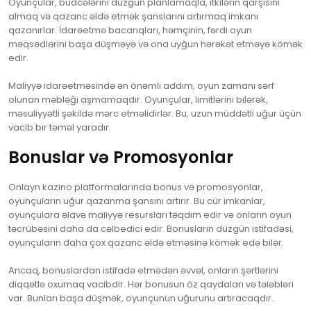
Oyunçular, büdcələrini düzgün planlamaqla, itkilərin qarşısını
almaq və qazanc əldə etmək şanslarını artırmaq imkanı
qazanırlar. İdarəetmə bacarıqları, həmçinin, fərdi oyun
məqsədlərini başa düşməyə və ona uyğun hərəkət etməyə kömək
edir.
Maliyyə idarəetməsində ən önəmli addım, oyun zamanı sərf
olunan məbləği aşmamaqdır. Oyunçular, limitlərini bilərək,
məsuliyyətli şəkildə mərc etməlidirlər. Bu, uzun müddətli uğur üçün
vacib bir təməl yaradır.
Bonuslar və Promosyonlar
Onlayn kazino platformalarında bonus və promosyonlar,
oyunçuların uğur qazanma şansını artırır. Bu cür imkanlar,
oyunçulara əlavə maliyyə resursları təqdim edir və onların oyun
təcrübəsini daha da cəlbedici edir. Bonusların düzgün istifadəsi,
oyunçuların daha çox qazanc əldə etməsinə kömək edə bilər.
Ancaq, bonuslardan istifadə etmədən əvvəl, onların şərtlərini
diqqətlə oxumaq vacibdir. Hər bonusun öz qaydaları və tələbləri
var. Bunları başa düşmək, oyunçunun uğurunu artıracaqdır.