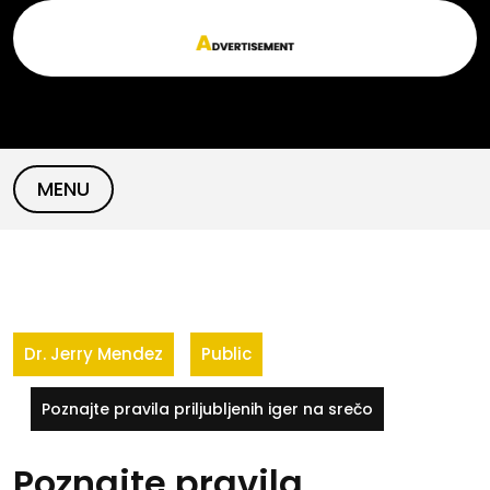
Skip
to
content
MENU
Dr. Jerry Mendez
Public
Poznajte pravila priljubljenih iger na srečo
Poznajte pravila