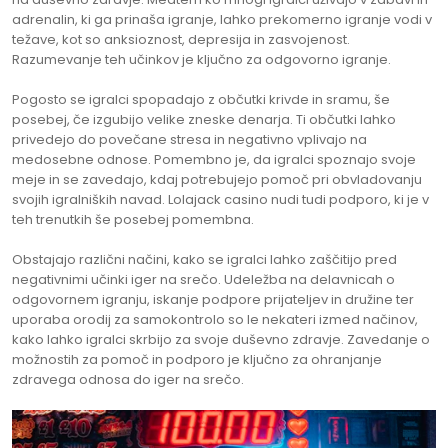
adrenalin, ki ga prinaša igranje, lahko prekomerno igranje vodi v
težave, kot so anksioznost, depresija in zasvojenost.
Razumevanje teh učinkov je ključno za odgovorno igranje.
Pogosto se igralci spopadajo z občutki krivde in sramu, še
posebej, če izgubijo velike zneske denarja. Ti občutki lahko
privedejo do povečane stresa in negativno vplivajo na
medosebne odnose. Pomembno je, da igralci spoznajo svoje
meje in se zavedajo, kdaj potrebujejo pomoč pri obvladovanju
svojih igralniških navad. Lolajack casino nudi tudi podporo, ki je v
teh trenutkih še posebej pomembna.
Obstajajo različni načini, kako se igralci lahko zaščitijo pred
negativnimi učinki iger na srečo. Udeležba na delavnicah o
odgovornem igranju, iskanje podpore prijateljev in družine ter
uporaba orodij za samokontrolo so le nekateri izmed načinov,
kako lahko igralci skrbijo za svoje duševno zdravje. Zavedanje o
možnostih za pomoč in podporo je ključno za ohranjanje
zdravega odnosa do iger na srečo.