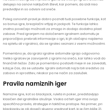
delujejo na osnovi naključnih števil, kar pomeni, da izidi niso
predvidljivi in so odvisni od sreče.
Poleg osnovnih pravil je dobro poznati tudi posebne funkcije, kot
so bonus igre, brezplačni vrtljaji in jackpoti. Te funkcije lahko
znatno povečajo možnosti za zmago in dodajo dodatno plast
zabave. Pred igranjem na določenem igralnem avtomatu je
priporočljivo prebrati informacije o igri, ki jih običajno najdemo
na spletu ali v igralnici, da se igralec seznani z vsemi možnostmi.
Pomembno je, da igralci igralne avtomate igrajo odgovorno.
Veliko igralcev je zasvojenih z igrami na srečo, kar lahko vodi do
finančnih težav. Zato je pomembno postaviti meje in se zavedati,
kdaj je čas, da se ustavite. Igralni avtomati naj bi bili sredstvo za
zabavo in sprostitev, nikakor pa ne način za zaslužek.
Pravila namiznih iger
Namizne igre, kot so blackjack, ruleta in poker, predstavljajo
klasičen del igralniške izkušnje. Vsaka od teh iger ima svoja
specifična pravila, strategije in taktične pristope. Na primer, pri
blackjacku je cilj doseči skupno vrednost kart, ki je čim bliže 21,