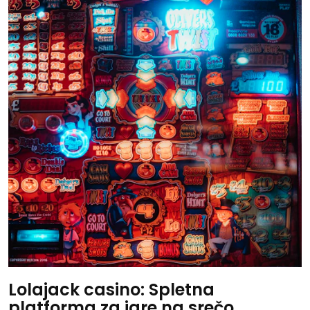
Lolajack casino: Spletna
platforma za igre na srečo