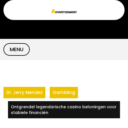
Skip
to
content
MENU
Dr. Jerry Mendez
Gambling
Ontgrendel legendarische casino beloningen voor
stabiele financiën