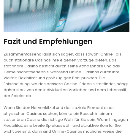
Fazit und Empfehlungen
Zusammenfassend lässt sich sagen, dass sowohl Online- als
auch stationäre Casinos ihre eigenen Vorzüge bieten. Das
stationäre Casino besticht durch seine Atmosphäre und das
Gemeinschaftserlebnis, während Online-Casinos durch ihre
Vielfalt, Flexibilität und großzügigen Boni punkten. Die
Entscheidung, wo das bessere Casino-Erlebnis stattfindet, hängt
daher stark von den individuellen Vorlieben und dem Lebensstil
der Spieler ab.
Wenn Sie den Nervenkitzel und das soziale Element eines
physischen Casinos suchen, könnte ein Besuch in einem
stationären Casino die richtige Wahl für Sie sein. Wenn hingegen
Flexibilität, eine breite Spielauswahl und attraktive Boni für Sie
wichtiger sind, dann sind Online-Casinos möglicherweise die