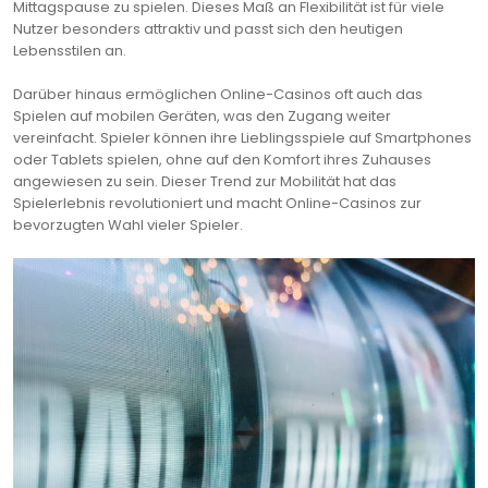
Mittagspause zu spielen. Dieses Maß an Flexibilität ist für viele
Nutzer besonders attraktiv und passt sich den heutigen
Lebensstilen an.
Darüber hinaus ermöglichen Online-Casinos oft auch das
Spielen auf mobilen Geräten, was den Zugang weiter
vereinfacht. Spieler können ihre Lieblingsspiele auf Smartphones
oder Tablets spielen, ohne auf den Komfort ihres Zuhauses
angewiesen zu sein. Dieser Trend zur Mobilität hat das
Spielerlebnis revolutioniert und macht Online-Casinos zur
bevorzugten Wahl vieler Spieler.