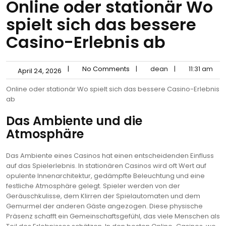
Online oder stationär Wo
spielt sich das bessere
Casino-Erlebnis ab
|
No Comments
|
dean
|
11:31 am
April 24, 2026
Online oder stationär Wo spielt sich das bessere Casino-Erlebnis
ab
Das Ambiente und die
Atmosphäre
Das Ambiente eines Casinos hat einen entscheidenden Einfluss
auf das Spielerlebnis. In stationären Casinos wird oft Wert auf
opulente Innenarchitektur, gedämpfte Beleuchtung und eine
festliche Atmosphäre gelegt. Spieler werden von der
Geräuschkulisse, dem Klirren der Spielautomaten und dem
Gemurmel der anderen Gäste angezogen. Diese physische
Präsenz schafft ein Gemeinschaftsgefühl, das viele Menschen als