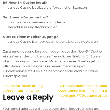
Ist Neon54 Casino legal?
Ja, das Casino besitzt die erforderlichen Lizenzen.
Sind meine Daten sicher?
Ja, das Casino verwendet moderne
Verschlüsselungstechnologien.
Gibt es einen mobilen Zugang?
Ja, das Casino ist mobil optimiert und bietet eine App an.
Zusammenfassend lässt sich sagen, dass das
Neon54 Casino
ein aufregendes und benutzerfreundliches Erlebnis für Spieler
aller Erfahrungsstufen bietet. Mit einem breiten Spielangebot,
attraktiven Bonusaktionen und einem zuverlässigen
Kundenservice stellt es eine hervorragende Wahl für Online-
Glücksspiel dar.
Post
Enchanted Realm of King
Giros Acostumado sem Casa
Johnnie Casino Awaits
2025 Ganhe entre em contato
navigation
Leave a Reply
com gate777 Rodadas Grátis
Your email address will not be published.
Required fields are