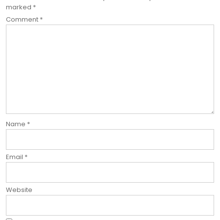
marked
*
Comment
*
Name
*
Email
*
Website