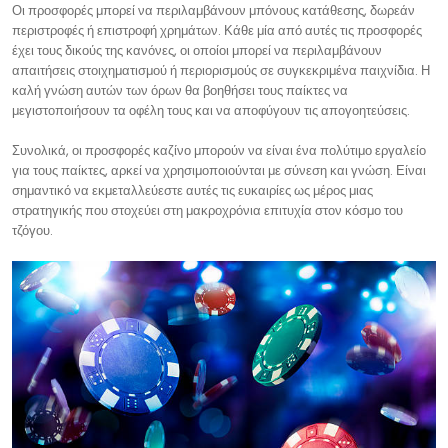
Οι προσφορές μπορεί να περιλαμβάνουν μπόνους κατάθεσης, δωρεάν
περιστροφές ή επιστροφή χρημάτων. Κάθε μία από αυτές τις προσφορές
έχει τους δικούς της κανόνες, οι οποίοι μπορεί να περιλαμβάνουν
απαιτήσεις στοιχηματισμού ή περιορισμούς σε συγκεκριμένα παιχνίδια. Η
καλή γνώση αυτών των όρων θα βοηθήσει τους παίκτες να
μεγιστοποιήσουν τα οφέλη τους και να αποφύγουν τις απογοητεύσεις.
Συνολικά, οι προσφορές καζίνο μπορούν να είναι ένα πολύτιμο εργαλείο
για τους παίκτες, αρκεί να χρησιμοποιούνται με σύνεση και γνώση. Είναι
σημαντικό να εκμεταλλεύεστε αυτές τις ευκαιρίες ως μέρος μιας
στρατηγικής που στοχεύει στη μακροχρόνια επιτυχία στον κόσμο του
τζόγου.