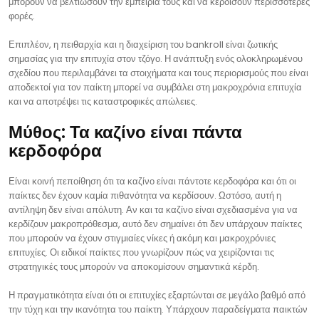
μπορούν να βελτιώσουν την εμπειρία τους και να κερδίσουν περισσότερες
φορές.
Επιπλέον, η πειθαρχία και η διαχείριση του bankroll είναι ζωτικής
σημασίας για την επιτυχία στον τζόγο. Η ανάπτυξη ενός ολοκληρωμένου
σχεδίου που περιλαμβάνει τα στοιχήματα και τους περιορισμούς που είναι
αποδεκτοί για τον παίκτη μπορεί να συμβάλει στη μακροχρόνια επιτυχία
και να αποτρέψει τις καταστροφικές απώλειες.
Μύθος: Τα καζίνο είναι πάντα
κερδοφόρα
Είναι κοινή πεποίθηση ότι τα καζίνο είναι πάντοτε κερδοφόρα και ότι οι
παίκτες δεν έχουν καμία πιθανότητα να κερδίσουν. Ωστόσο, αυτή η
αντίληψη δεν είναι απόλυτη. Αν και τα καζίνο είναι σχεδιασμένα για να
κερδίζουν μακροπρόθεσμα, αυτό δεν σημαίνει ότι δεν υπάρχουν παίκτες
που μπορούν να έχουν στιγμιαίες νίκες ή ακόμη και μακροχρόνιες
επιτυχίες. Οι ειδικοί παίκτες που γνωρίζουν πώς να χειρίζονται τις
στρατηγικές τους μπορούν να αποκομίσουν σημαντικά κέρδη.
Η πραγματικότητα είναι ότι οι επιτυχίες εξαρτώνται σε μεγάλο βαθμό από
την τύχη και την ικανότητα του παίκτη. Υπάρχουν παραδείγματα παικτών