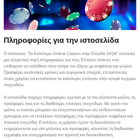
Πληροφορίες για την ιστοσελίδα
Ο ιστότοπος “Τα Καλύτερα Online Casino στην Ελλάδα 2026” αποτελεί
μια εξαιρετική πηγή πληροφοριών για τους Έλληνες παίκτες που
επιθυμούν να εισέλθουν στον κόσμο του τζόγου με ασφάλεια και γνώση.
Προσφέρει αναλυτικές κριτικές και συγκριτικά στοιχεία, επιτρέποντας
στους χρήστες να εντοπίσουν τις καλύτερες επιλογές στην αγορά τυχερών
παιχνιδιών.
Η ιστοσελίδα παρέχει πληροφορίες σχετικά με τα πιο αξιόπιστα καζίνο, τις
προσφορές τους και τις διαθέσιμες επιλογές παιχνιδιών. Με αυτόν τον
τρόπο, οι παίκτες μπορούν να ελαχιστοποιήσουν τον κίνδυνο κακών
εμπειριών και να επιλέξουν πλατφόρμες που προσφέρουν ασφάλεια και
ποιοτικά παιχνίδια. Επιπλέον, οι χρήστες έχουν τη δυνατότητα να
ενημερώνονται για νέα μπόνους και προσφορές, κάνοντας τη διαδικασία
εγγραφής και στοιχηματισμού πιο προσιτή και διασκεδαστική.