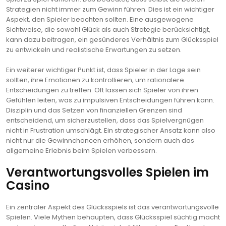
Strategien nicht immer zum Gewinn führen. Dies ist ein wichtiger
Aspekt, den Spieler beachten sollten. Eine ausgewogene
Sichtweise, die sowohl Glück als auch Strategie berücksichtigt,
kann dazu beitragen, ein gesünderes Verhältnis zum Glücksspiel
zu entwickeln und realistische Erwartungen zu setzen.
Ein weiterer wichtiger Punkt ist, dass Spieler in der Lage sein
sollten, ihre Emotionen zu kontrollieren, um rationalere
Entscheidungen zu treffen. Oft lassen sich Spieler von ihren
Gefühlen leiten, was zu impulsiven Entscheidungen führen kann.
Disziplin und das Setzen von finanziellen Grenzen sind
entscheidend, um sicherzustellen, dass das Spielvergnügen
nicht in Frustration umschlägt. Ein strategischer Ansatz kann also
nicht nur die Gewinnchancen erhöhen, sondern auch das
allgemeine Erlebnis beim Spielen verbessern.
Verantwortungsvolles Spielen im
Casino
Ein zentraler Aspekt des Glücksspiels ist das verantwortungsvolle
Spielen. Viele Mythen behaupten, dass Glücksspiel süchtig macht