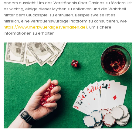
anders aussieht. Um das Verständnis über Casinos zu fördern, ist
es wichtig, einige dieser Mythen zu entlarven und die Wahrheit
hinter dem Glücksspiel zu enthüllen. Beispielsweise ist es
hilfreich, eine vertrauenswürdige Plattform zu konsultieren, wie
https://www.merkwuerdigesverhalten.de/
, um sichere
Informationen zu erhalten.