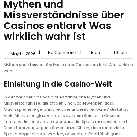
Mythen und
Missverständnisse über
Casinos entlarvt Was
wirklich wahr ist
|
No Comments
|
dean
|
11:19 am
May 14, 2026
Mythen und Missverständnisse über Casinos entlarvt Was wirklich
wahr ist
Einleitung in die Casino-Welt
In der Welt der Casinos gibt es zahlreiche Mythen und
Missverständnisse, die oft den Eindruck erwecken, dass
Glücksspiel eine gefährliche oder unberechenbare Aktivität ist.
Viele Menschen glauben, dass sie beim Spielen in Casinos
immer verlieren werden oder dass die Spiele manipuliert sind.
Diese Überzeugungen können dazu führen, dass potenzielle
Spieler abgeschreckt werden, obwohl die Realität oft ganz