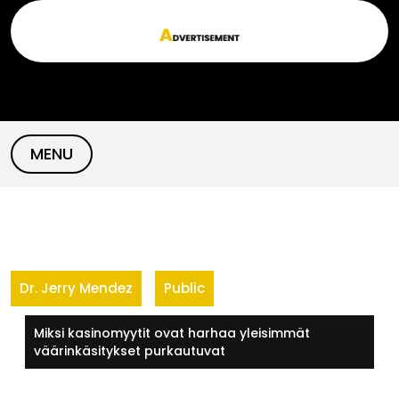
Skip
to
content
MENU
Dr. Jerry Mendez
Public
Miksi kasinomyytit ovat harhaa yleisimmät
väärinkäsitykset purkautuvat