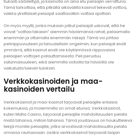
tiukasti säädeltyjä, ja kasinolla on aina etu pelaajiin verrattuna.
Tämä tarkoittaa, että pitkällä aikavälillä kasinot tekevät voittoa,
vaikka yksittäiset pelaajat saattavatkin voittaa ajoittain.
On myös myytti, jonka mukaan jotkut pelaajat uskovat, että he
voivat “voittaa takaisin” aiemmin häviämänsä rahat, pelaamalla
enemmän ja ottamalla enemmän riskejä. Tämä voi johtaa
peliriippuvuuteen ja taloudellisiin ongelmiin, kun pelaajat eivät
ymmärrä, että kasinot eivät ole käytännössä riippuvaisia
pelaajien voittojen palauttamisesta. Peli perustuu
satunnaisuuteen, eikä aiemmilla voitoilla tai häviöillä ole
vaikutusta tuleviin tuloksiin.
Verkkokasinoiden ja maa-
kasinoiden vertailu
Verkkokasinot ja maa-kasinot tarjoavat pelaajille erilaisia
kokemuksia, ja molemmilla on omat etunsa. Verkkokasinot,
kuten Mafia Casino, tarjoavat pelaajille mahdollisuuden pelata
mistä tahansa, milloin tahansa. Tämä joustavuus on houkutteleva
tekijä monille pelaajille, jotka arvostavat mahdollisuutta pelata
omassa rauhassaan. Lisäksi verkkokasinot tarjoavat laajan