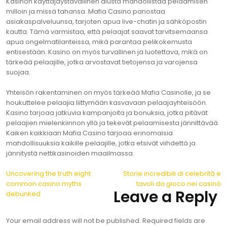
Kasinon käyttäjäystävällinen alusta mahdollistaa pelaamisen
milloin ja missä tahansa. Mafia Casino panostaa
asiakaspalveluunsa, tarjoten apua live-chatin ja sähköpostin
kautta. Tämä varmistaa, että pelaajat saavat tarvitsemaansa
apua ongelmatilanteissa, mikä parantaa pelikokemusta
entisestään. Kasino on myös turvallinen ja luotettava, mikä on
tärkeää pelaajille, jotka arvostavat tietojensa ja varojensa
suojaa.
Yhteisön rakentaminen on myös tärkeää Mafia Casinolle, ja se
houkuttelee pelaajia liittymään kasvavaan pelaajayhteisöön.
Kasino tarjoaa jatkuvia kampanjoita ja bonuksia, jotka pitävät
pelaajien mielenkiinnon yllä ja tekevät pelaamisesta jännittävää.
Kaiken kaikkiaan Mafia Casino tarjoaa erinomaisia
mahdollisuuksia kaikille pelaajille, jotka etsivät viihdettä ja
jännitystä nettikasinoiden maailmassa.
Post
Uncovering the truth eight
Storie incredibili di celebrità e
common casino myths
tavoli da gioco nei casinò
navigation
Leave a Reply
debunked
Your email address will not be published.
Required fields are