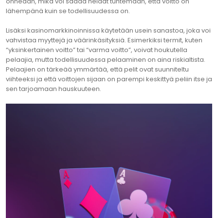
onneaan, mikä voi saada heidät tuntemaan, että voitto on
lähempänä kuin se todellisuudessa on.
Lisäksi kasinomarkkinoinnissa käytetään usein sanastoa, joka voi
vahvistaa myyttejä ja väärinkäsityksiä. Esimerkiksi termit, kuten
“yksinkertainen voitto” tai “varma voitto”, voivat houkutella
pelaajia, mutta todellisuudessa pelaaminen on aina riskialtista.
Pelaajien on tärkeää ymmärtää, että pelit ovat suunniteltu
viihteeksi ja että voittojen sijaan on parempi keskittyä peliin itse ja
sen tarjoamaan hauskuuteen.