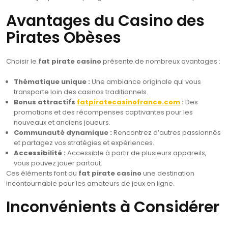
Avantages du Casino des
Pirates Obèses
Choisir le
fat pirate casino
présente de nombreux avantages :
Thématique unique :
Une ambiance originale qui vous
transporte loin des casinos traditionnels.
Bonus attractifs
fatpiratecasinofrance.com
:
Des
promotions et des récompenses captivantes pour les
nouveaux et anciens joueurs.
Communauté dynamique :
Rencontrez d’autres passionnés
et partagez vos stratégies et expériences.
Accessibilité :
Accessible à partir de plusieurs appareils,
vous pouvez jouer partout.
Ces éléments font du
fat pirate casino
une destination
incontournable pour les amateurs de jeux en ligne.
Inconvénients à Considérer