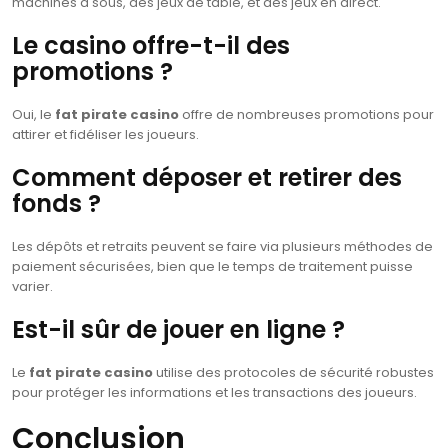
machines à sous, des jeux de table, et des jeux en direct.
Le casino offre-t-il des
promotions ?
Oui, le
fat pirate casino
offre de nombreuses promotions pour
attirer et fidéliser les joueurs.
Comment déposer et retirer des
fonds ?
Les dépôts et retraits peuvent se faire via plusieurs méthodes de
paiement sécurisées, bien que le temps de traitement puisse
varier.
Est-il sûr de jouer en ligne ?
Le
fat pirate casino
utilise des protocoles de sécurité robustes
pour protéger les informations et les transactions des joueurs.
Conclusion