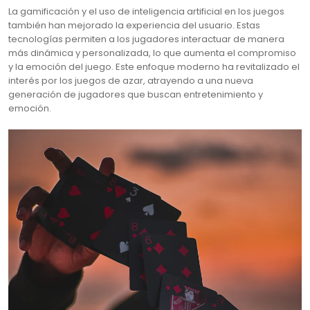
La gamificación y el uso de inteligencia artificial en los juegos
también han mejorado la experiencia del usuario. Estas
tecnologías permiten a los jugadores interactuar de manera
más dinámica y personalizada, lo que aumenta el compromiso
y la emoción del juego. Este enfoque moderno ha revitalizado el
interés por los juegos de azar, atrayendo a una nueva
generación de jugadores que buscan entretenimiento y
emoción.