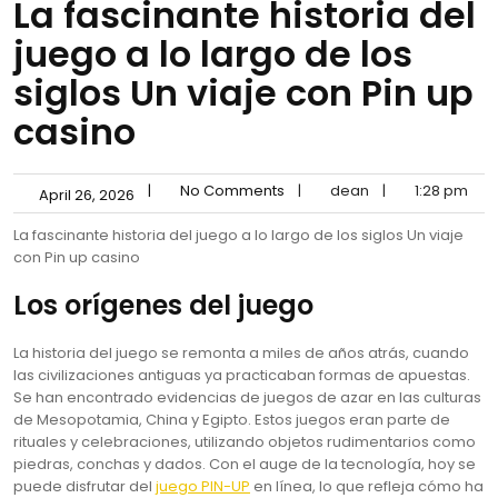
La fascinante historia del
juego a lo largo de los
siglos Un viaje con Pin up
casino
|
No Comments
|
dean
|
1:28 pm
April 26, 2026
La fascinante historia del juego a lo largo de los siglos Un viaje
con Pin up casino
Los orígenes del juego
La historia del juego se remonta a miles de años atrás, cuando
las civilizaciones antiguas ya practicaban formas de apuestas.
Se han encontrado evidencias de juegos de azar en las culturas
de Mesopotamia, China y Egipto. Estos juegos eran parte de
rituales y celebraciones, utilizando objetos rudimentarios como
piedras, conchas y dados. Con el auge de la tecnología, hoy se
puede disfrutar del
juego PIN-UP
en línea, lo que refleja cómo ha