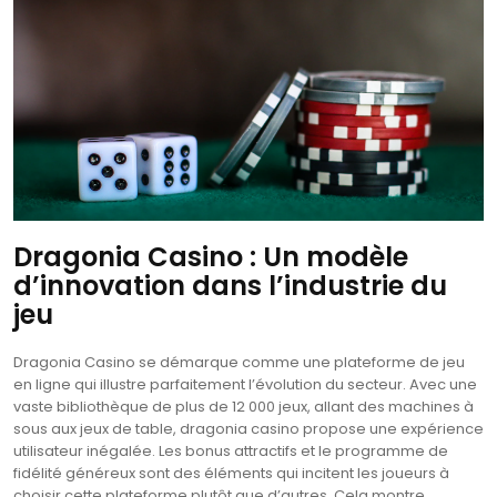
Dragonia Casino : Un modèle
d’innovation dans l’industrie du
jeu
Dragonia Casino se démarque comme une plateforme de jeu
en ligne qui illustre parfaitement l’évolution du secteur. Avec une
vaste bibliothèque de plus de 12 000 jeux, allant des machines à
sous aux jeux de table, dragonia casino propose une expérience
utilisateur inégalée. Les bonus attractifs et le programme de
fidélité généreux sont des éléments qui incitent les joueurs à
choisir cette plateforme plutôt que d’autres. Cela montre