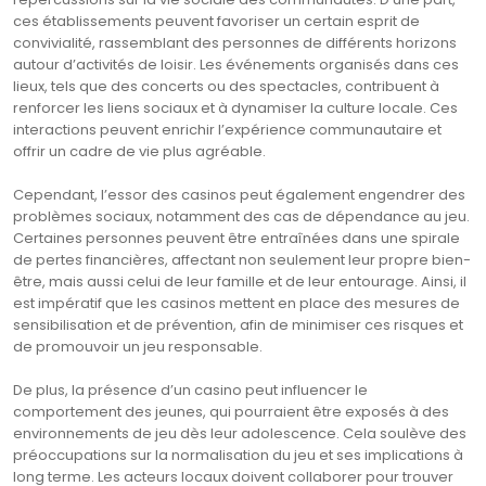
ces établissements peuvent favoriser un certain esprit de
convivialité, rassemblant des personnes de différents horizons
autour d’activités de loisir. Les événements organisés dans ces
lieux, tels que des concerts ou des spectacles, contribuent à
renforcer les liens sociaux et à dynamiser la culture locale. Ces
interactions peuvent enrichir l’expérience communautaire et
offrir un cadre de vie plus agréable.
Cependant, l’essor des casinos peut également engendrer des
problèmes sociaux, notamment des cas de dépendance au jeu.
Certaines personnes peuvent être entraînées dans une spirale
de pertes financières, affectant non seulement leur propre bien-
être, mais aussi celui de leur famille et de leur entourage. Ainsi, il
est impératif que les casinos mettent en place des mesures de
sensibilisation et de prévention, afin de minimiser ces risques et
de promouvoir un jeu responsable.
De plus, la présence d’un casino peut influencer le
comportement des jeunes, qui pourraient être exposés à des
environnements de jeu dès leur adolescence. Cela soulève des
préoccupations sur la normalisation du jeu et ses implications à
long terme. Les acteurs locaux doivent collaborer pour trouver