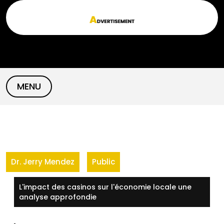
Skip
to
content
MENU
Dr. Jerry Mendez
Public
L'impact des casinos sur l'économie locale une
analyse approfondie