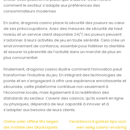
comment le secteur s’adapte aux préférences des
consommateurs modernes.
En outre, dragonia casino place la sécurité des joueurs au cœur
de ses préoccupations. Avec des mesures de sécurité de haut
niveau et un service client disponible 24/7, les joueurs peuvent
s’adonner à leurs activités de jeu en toute sérénité. Cela crée un
environnement de confiance, essentiel pour fidéliser la clientèle
et assurer la pérennité de l’activité dans un marché de plus en
plus concurrentiel.
Finalement, dragonia casino illustre comment l’innovation peut
transformer l’industrie du jeu. En intégrant des technologies de
pointe et en s’engageant à offrir une expérience enrichissante et
sécurisée, cette plateforme contribue non seulement à
l’économie locale, mais également à la redéfinition des
standards du secteur. L’avenir des casinos, qu’ils soient en ligne
ou physiques, dépendra de leur capacité à innover et à
s’adapter aux besoins de leurs clients.
Post
Online oder offline Wo liegen
Verantwoord gokken tips voor
die Vorteile des Glücksspiels
een veilig casino-ervaring