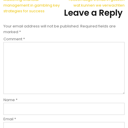
Post
management in gambling key
wat kunnen we verwachten
navigation
Leave a Reply
strategies for success
Your email address will not be published.
Required fields are
marked
*
Comment
*
Name
*
Email
*