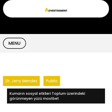
Skip
to
content
MENU
Dr. Jerry Mendez
Public
Kumarın sosyal etkileri Toplum üzerindeki
görünmeyen yüzü mostbet