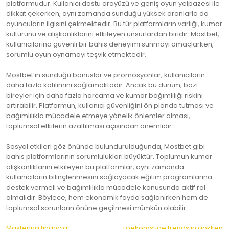
platformudur. Kullanıcı dostu arayüzü ve geniş oyun yelpazesi ile
dikkat çekerken, aynı zamanda sunduğu yüksek oranlarla da
oyuncuların ilgisini çekmektedir. Bu tür platformların varlığı, kumar
kültürünü ve alışkanlıklarını etkileyen unsurlardan biridir. Mostbet,
kullanıcılarına güvenli bir bahis deneyimi sunmayı amaçlarken,
sorumlu oyun oynamayı teşvik etmektedir.
Mostbet’in sunduğu bonuslar ve promosyonlar, kullanıcıların
daha fazla katılımını sağlamaktadır. Ancak bu durum, bazı
bireyler için daha fazla harcama ve kumar bağımlılığı riskini
artırabilir. Platformun, kullanıcı güvenliğini ön planda tutması ve
bağımlılıkla mücadele etmeye yönelik önlemler alması,
toplumsal etkilerin azaltılması açısından önemlidir.
Sosyal etkileri göz önünde bulundurulduğunda, Mostbet gibi
bahis platformlarının sorumlulukları büyüktür. Toplumun kumar
alışkanlıklarını etkileyen bu platformlar, aynı zamanda
kullanıcıların bilinçlenmesini sağlayacak eğitim programlarına
destek vermeli ve bağımlılıkla mücadele konusunda aktif rol
almalıdır. Böylece, hem ekonomik fayda sağlanırken hem de
toplumsal sorunların önüne geçilmesi mümkün olabilir.
Mastering financial
Toekomstige trends in gokken