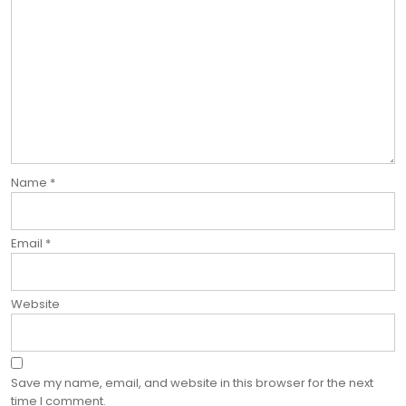
Name
*
Email
*
Website
Save my name, email, and website in this browser for the next
time I comment.