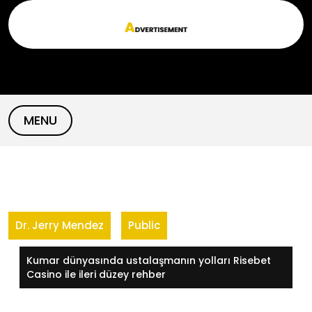
Skip
to
content
MENU
Dr. Jerry Mendez
Public
Kumar dünyasında ustalaşmanın yolları Risebet
Casino ile ileri düzey rehber