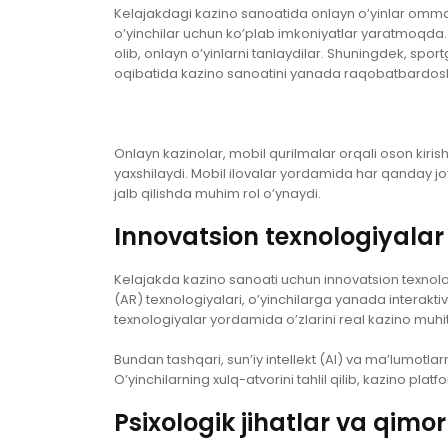
Kelajakdagi kazino sanoatida onlayn o’yinlar omma
o’yinchilar uchun ko’plab imkoniyatlar yaratmoqda. O’y
olib, onlayn o’yinlarni tanlaydilar. Shuningdek, spor
oqibatida kazino sanoatini yanada raqobatbardosh q
Onlayn kazinolar, mobil qurilmalar orqali oson kirish 
yaxshilaydi. Mobil ilovalar yordamida har qanday jo
jalb qilishda muhim rol o’ynaydi.
Innovatsion texnologiyalar 
Kelajakda kazino sanoati uchun innovatsion texnolog
(AR) texnologiyalari, o’yinchilarga yanada interakti
texnologiyalar yordamida o’zlarini real kazino muhit
Bundan tashqari, sun’iy intellekt (AI) va ma’lumotlarni
O’yinchilarning xulq-atvorini tahlil qilib, kazino plat
Psixologik jihatlar va qimor