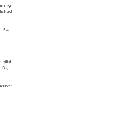
arning
lishadi.
. Bu,
 qilish
. Bu,
e’tibor