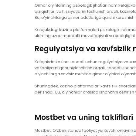
Qimor o’yinlarining psixologik jihatlari ham kelajak
qiziqishlari va hissiyotlarini tushunish orqali, kazi
Bu, o’yinchilarga qimor odatlariga qarshi kurashish
Kelajakdagi kazino platformalari psixologik salomatli
ularning uzoq muddatli muvaffaqiyati va sodiqligini
Regulyatsiya va xavfsizlik
Kelajakda kazino sanoati uchun regulyatsiya va xavf
va faoliyatni qonuniylashtirish orqali, sanoat ishonc
o’yinchilarga xavfsiz muhitda qimor o’yinlari o’ynash
Shuningdek, kazino platformalari xavfsizlik choralar
berishadi. Bu, o’yinchilar orasida ishonchni oshirish
Mostbet va uning takliflari
Mostbet, O’zbekistonda faoliyat yurituvchi onlayn k