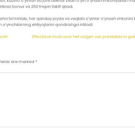
h, kazino o’yinlari va jonli dilerlar bilan o’yin o’ynash imkoniyatlari m
siz bonus va 250 frispin taklif qiladi.
ishni ta’minlab, har qanday joyda va vaqtda o’yinlar o’ynash imkonini 
n o’yinchilarning ehtiyojlarini qondirishga intiladi.
icht
Effectieve tools voor het volgen van prestaties in go
fields are marked
*