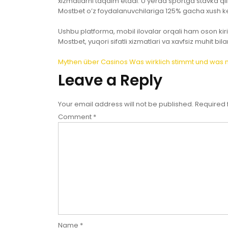
xizmatlarni taqdim etadi. U yerda sportga stavka qilis
Mostbet o’z foydalanuvchilariga 125% gacha xush kelib
Ushbu platforma, mobil ilovalar orqali ham oson kir
Mostbet, yuqori sifatli xizmatlari va xavfsiz muhit bila
Post
Mythen über Casinos Was wirklich stimmt und was n
Leave a Reply
navigation
Your email address will not be published.
Required 
Comment
*
Name
*