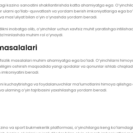
dagi kazino sanoatini shakllantirishda katta ahamiyatga ega. O’yinchil
nolar ularni qo’llab-quvvatlash va yordam berish imkoniyatlariga ega bo’
 va mas’uliyat bilan o’yin o’ynashda yordam beradi.
kni inobatga olib, o’yinchilar uchun xavfsiz muhit yaratishga intilishadi
 ta’minlashda muhim rol o’ynaydi.
 masalalari
sizlik masalalari muhim ahamiyatga ega bo’ladi. O’yinchilarni himoya
hliligini oshirish maqsadida yangi qoidalar va qonunlar ishlab chiqiladi
 imkoniyatini beradi.
ini kuchaytirishga va foydalanuvchilar ma’lumotlarini himoya qilishga 
 va ularning o’yin tajribasini yaxshilashga yordam beradi.
azino va sport bukmekerlik platformasi, o’yinchilarga keng ko’lamdagi