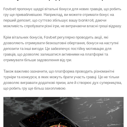
Favbet пропонує щедрі вітальні бонуси для нових гравців, що робить
гру ще привабливішою. Наприклад, ви можете отримати бонус на
перший депозит, що суттєво збільшує вашу bankroll, даючи
можливість спробувати різні ігри, не витрачаючи власні гроші відразу.
Крім вітальних бонусів, Favbet регулярно проводить акції, які
дозволяють отримувати безкоштовні обертання, бонуси на наступні
депозити та інші вигоди. Це забезпечує постійну мотивацію для
гравців, що дозволяє залишатися активними на платформі та
отримувати більше задоволення від гри.
Також важливо зазначити, що платформа проводить різноманітні
турніри та конкурси, в яких можуть брати участь гравці. Це не тільки
дозволяє вигравати додаткові призи, але й створює дух суперництва,
що робить гру ще більш захопливою.