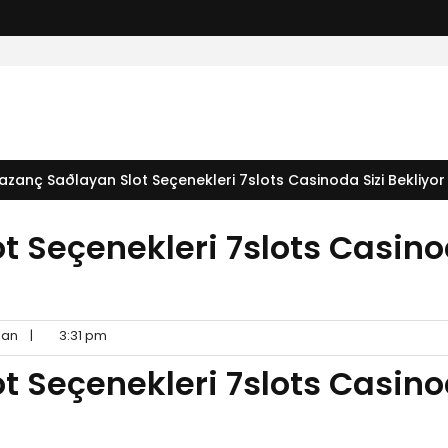
azanç Saðlayan Slot Seçenekleri 7slots Casinoda Sizi Bekliyor
t Seçenekleri 7slots Casino
an
|
3:31 pm
t Seçenekleri 7slots Casino