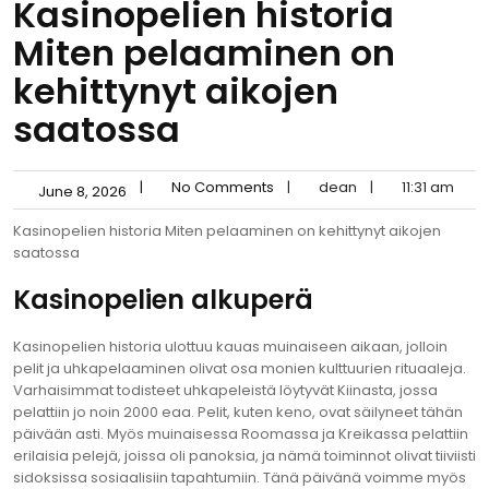
Kasinopelien historia
Miten pelaaminen on
kehittynyt aikojen
saatossa
|
No Comments
|
dean
|
11:31 am
June 8, 2026
Kasinopelien historia Miten pelaaminen on kehittynyt aikojen
saatossa
Kasinopelien alkuperä
Kasinopelien historia ulottuu kauas muinaiseen aikaan, jolloin
pelit ja uhkapelaaminen olivat osa monien kulttuurien rituaaleja.
Varhaisimmat todisteet uhkapeleistä löytyvät Kiinasta, jossa
pelattiin jo noin 2000 eaa. Pelit, kuten keno, ovat säilyneet tähän
päivään asti. Myös muinaisessa Roomassa ja Kreikassa pelattiin
erilaisia pelejä, joissa oli panoksia, ja nämä toiminnot olivat tiiviisti
sidoksissa sosiaalisiin tapahtumiin. Tänä päivänä voimme myös