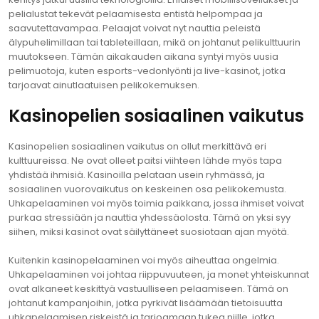
pelialustat tekevät pelaamisesta entistä helpompaa ja
saavutettavampaa. Pelaajat voivat nyt nauttia peleistä
älypuhelimillaan tai tableteillaan, mikä on johtanut pelikulttuurin
muutokseen. Tämän aikakauden aikana syntyi myös uusia
pelimuotoja, kuten esports-vedonlyönti ja live-kasinot, jotka
tarjoavat ainutlaatuisen pelikokemuksen.
Kasinopelien sosiaalinen vaikutus
Kasinopelien sosiaalinen vaikutus on ollut merkittävä eri
kulttuureissa. Ne ovat olleet paitsi viihteen lähde myös tapa
yhdistää ihmisiä. Kasinoilla pelataan usein ryhmässä, ja
sosiaalinen vuorovaikutus on keskeinen osa pelikokemusta.
Uhkapelaaminen voi myös toimia paikkana, jossa ihmiset voivat
purkaa stressiään ja nauttia yhdessäolosta. Tämä on yksi syy
siihen, miksi kasinot ovat säilyttäneet suosiotaan ajan myötä.
Kuitenkin kasinopelaaminen voi myös aiheuttaa ongelmia.
Uhkapelaaminen voi johtaa riippuvuuteen, ja monet yhteiskunnat
ovat alkaneet keskittyä vastuulliseen pelaamiseen. Tämä on
johtanut kampanjoihin, jotka pyrkivät lisäämään tietoisuutta
uhkapelaamisen riskeistä ja tarjoamaan tukea niille, jotka