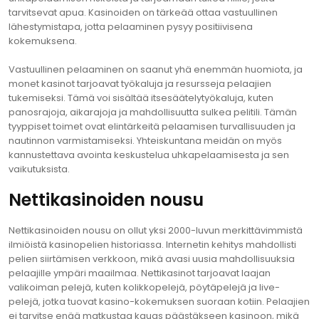
tarvitsevat apua. Kasinoiden on tärkeää ottaa vastuullinen
lähestymistapa, jotta pelaaminen pysyy positiivisena
kokemuksena.
Vastuullinen pelaaminen on saanut yhä enemmän huomiota, ja
monet kasinot tarjoavat työkaluja ja resursseja pelaajien
tukemiseksi. Tämä voi sisältää itsesäätelytyökaluja, kuten
panosrajoja, aikarajoja ja mahdollisuutta sulkea pelitili. Tämän
tyyppiset toimet ovat elintärkeitä pelaamisen turvallisuuden ja
nautinnon varmistamiseksi. Yhteiskuntana meidän on myös
kannustettava avointa keskustelua uhkapelaamisesta ja sen
vaikutuksista.
Nettikasinoiden nousu
Nettikasinoiden nousu on ollut yksi 2000-luvun merkittävimmistä
ilmiöistä kasinopelien historiassa. Internetin kehitys mahdollisti
pelien siirtämisen verkkoon, mikä avasi uusia mahdollisuuksia
pelaajille ympäri maailmaa. Nettikasinot tarjoavat laajan
valikoiman pelejä, kuten kolikkopelejä, pöytäpelejä ja live-
pelejä, jotka tuovat kasino-kokemuksen suoraan kotiin. Pelaajien
ei tarvitse enää matkustaa kauas päästäkseen kasinoon, mikä