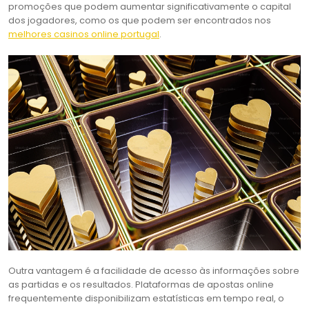
promoções que podem aumentar significativamente o capital
dos jogadores, como os que podem ser encontrados nos
melhores casinos online portugal
.
Outra vantagem é a facilidade de acesso às informações sobre
as partidas e os resultados. Plataformas de apostas online
frequentemente disponibilizam estatísticas em tempo real, o