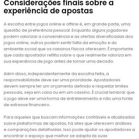
Considerações finais sobre a
experiência de apostas
A escolha entre jogos online e offline é, em grande parte, uma
questão de preferência pessoal. Enquanto alguns jogadores
podem valorizar a conveniência e as ofertas diversificadas dos
jogos online, outros podem sentir falta da emoção e do
ambiente social que os cassinos físicos oferecem. É importante
que cada apostador reflita sobre o que realmente valoriza em
sua experiência de jogo antes de tomar uma decisão.
Além disso, independentemente da escolha feita, a
responsabilidade deve ser uma prioridade. Apostadores
devem sempre ter um orçamento definido e respeitar limites
pessoais, seja em casa ou em um cassino. É crucial lembrar que
o jogo deve ser uma forma de entretenimento e não uma fonte
de estresse financeiro.
Para aqueles que buscam informações confiáveis e atualizadas
sobre plataformas de apostas, há sites que oferecem análises
e comparações detalhadas. Isso pode ajudar os apostadores a
encontrar o espaço que melhor se adapta às suas