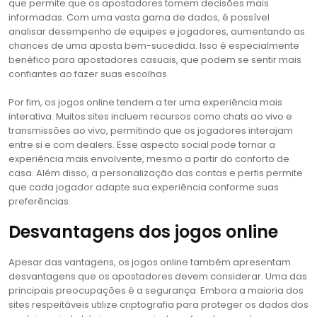
que permite que os apostadores tomem decisões mais
informadas. Com uma vasta gama de dados, é possível
analisar desempenho de equipes e jogadores, aumentando as
chances de uma aposta bem-sucedida. Isso é especialmente
benéfico para apostadores casuais, que podem se sentir mais
confiantes ao fazer suas escolhas.
Por fim, os jogos online tendem a ter uma experiência mais
interativa. Muitos sites incluem recursos como chats ao vivo e
transmissões ao vivo, permitindo que os jogadores interajam
entre si e com dealers. Esse aspecto social pode tornar a
experiência mais envolvente, mesmo a partir do conforto de
casa. Além disso, a personalização das contas e perfis permite
que cada jogador adapte sua experiência conforme suas
preferências.
Desvantagens dos jogos online
Apesar das vantagens, os jogos online também apresentam
desvantagens que os apostadores devem considerar. Uma das
principais preocupações é a segurança. Embora a maioria dos
sites respeitáveis utilize criptografia para proteger os dados dos