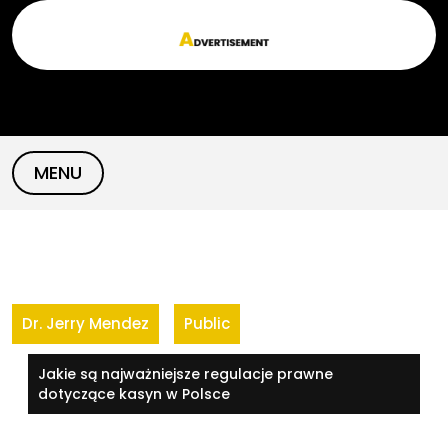
Skip
to
content
MENU
Dr. Jerry Mendez
Public
Jakie są najważniejsze regulacje prawne
dotyczące kasyn w Polsce