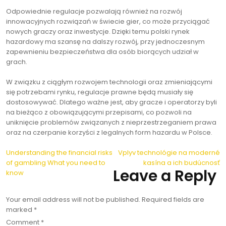
Odpowiednie regulacje pozwalają również na rozwój
innowacyjnych rozwiązań w świecie gier, co może przyciągać
nowych graczy oraz inwestycje. Dzięki temu polski rynek
hazardowy ma szansę na dalszy rozwój, przy jednoczesnym
zapewnieniu bezpieczeństwa dla osób biorących udział w
grach.
W związku z ciągłym rozwojem technologii oraz zmieniającymi
się potrzebami rynku, regulacje prawne będą musiały się
dostosowywać. Dlatego ważne jest, aby gracze i operatorzy byli
na bieżąco z obowiązującymi przepisami, co pozwoli na
uniknięcie problemów związanych z nieprzestrzeganiem prawa
oraz na czerpanie korzyści z legalnych form hazardu w Polsce.
Post
Understanding the financial risks
Vplyv technológie na moderné
of gambling What you need to
kasína a ich budúcnosť
navigation
Leave a Reply
know
Your email address will not be published.
Required fields are
marked
*
Comment
*