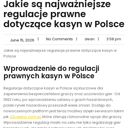
Jakie są najważniejsze
regulacje prawne
dotyczące kasyn w Polsce
|
No Comments
|
dean
|
3:58 pm
June 15, 2026
Jakie są najważniejsze regulacje prawne dotyczące kasyn w
Polsce
Wprowadzenie do regulacji
prawnych kasyn w Polsce
Regulacje dotyczące kasyn w Polsce są kluczowe dla
zapewnienia bezpieczeństwa graczy oraz uczciwości gier. Od
1992 roku, po wprowadzeniu ustawy o grach hazardowych,
polski rynek hazardowy przeszedł wiele zmian. Dostęp do
nowoczesnych platform jest teraz możliwy dzięki serwisom takim
jak
22casino.com.pl
, które oferują różnorodne opcje dla graczy.
Wprowadzenie regulacji miało na celu nie tylko legalizację gier