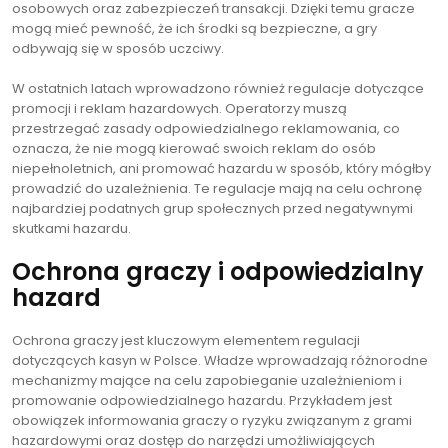
osobowych oraz zabezpieczeń transakcji. Dzięki temu gracze
mogą mieć pewność, że ich środki są bezpieczne, a gry
odbywają się w sposób uczciwy.
W ostatnich latach wprowadzono również regulacje dotyczące
promocji i reklam hazardowych. Operatorzy muszą
przestrzegać zasady odpowiedzialnego reklamowania, co
oznacza, że nie mogą kierować swoich reklam do osób
niepełnoletnich, ani promować hazardu w sposób, który mógłby
prowadzić do uzależnienia. Te regulacje mają na celu ochronę
najbardziej podatnych grup społecznych przed negatywnymi
skutkami hazardu.
Ochrona graczy i odpowiedzialny
hazard
Ochrona graczy jest kluczowym elementem regulacji
dotyczących kasyn w Polsce. Władze wprowadzają różnorodne
mechanizmy mające na celu zapobieganie uzależnieniom i
promowanie odpowiedzialnego hazardu. Przykładem jest
obowiązek informowania graczy o ryzyku związanym z grami
hazardowymi oraz dostęp do narzędzi umożliwiających