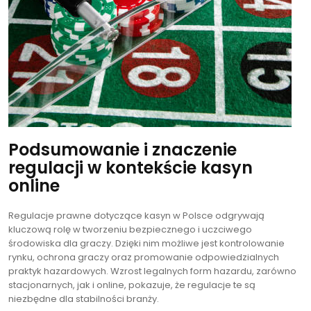
Podsumowanie i znaczenie
regulacji w kontekście kasyn
online
Regulacje prawne dotyczące kasyn w Polsce odgrywają
kluczową rolę w tworzeniu bezpiecznego i uczciwego
środowiska dla graczy. Dzięki nim możliwe jest kontrolowanie
rynku, ochrona graczy oraz promowanie odpowiedzialnych
praktyk hazardowych. Wzrost legalnych form hazardu, zarówno
stacjonarnych, jak i online, pokazuje, że regulacje te są
niezbędne dla stabilności branży.