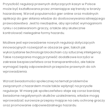
Przyszłość regulacji prawnych dotyczących kasyn w Polsce
może być kształtowana przez zmieniające się trendy w branży
hazardowej. Wzrost popularności gier online oraz mobilnych
aplikacji do gier skłania władze do dostosowywania istniejącego
prawodawstwa. Jest to niezbędne, aby sprostać wymaganiom
rynku i oczekiwaniom graczy, a także aby skutecznie
kontrolować nielegalne formy hazardu.
Możliwe jest wprowadzenie nowych regulacji dotyczących
innowacyjnych rozwiązań w obszarze gier, takich jak
wykorzystanie technologii blockchain czy sztucznej inteligencji.
Takie rozwiązania mogą przynieść dodatkowe korzyści w
zakresie bezpieczeństwa oraz transparentności, ale także
wymagać będą odpowiednich przepisów prawnych do ich
wprowadzenia.
Wzrost świadomości społecznej na temat problemów
związanych z hazardem może także wpłynąć na przyszłe
regulacje. W miarę jak społeczeństwo staje się coraz bardziej
świadome negatywnych skutków uzależnienia, władze mogą
wprowadzać surowsze przepisy mające na celu ochronę graczy
oraz promowanie odpowiedzialnego hazardu.