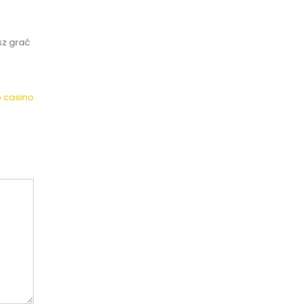
sz grać
o casino