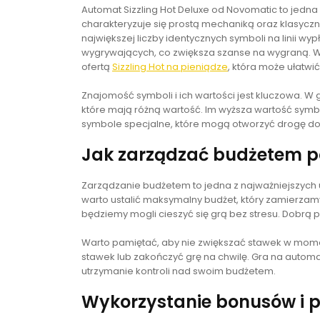
Automat Sizzling Hot Deluxe od Novomatic to jedna
charakteryzuje się prostą mechaniką oraz klasycz
największej liczby identycznych symboli na linii wyp
wygrywających, co zwiększa szanse na wygraną. W 
ofertą
Sizzling Hot na pieniądze
, która może ułatwi
Znajomość symboli i ich wartości jest kluczowa. W 
które mają różną wartość. Im wyższa wartość symb
symbole specjalne, które mogą otworzyć drogę 
Jak zarządzać budżetem p
Zarządzanie budżetem to jedna z najważniejszych 
warto ustalić maksymalny budżet, który zamierzamy
będziemy mogli cieszyć się grą bez stresu. Dobrą pra
Warto pamiętać, aby nie zwiększać stawek w momenc
stawek lub zakończyć grę na chwilę. Gra na autom
utrzymanie kontroli nad swoim budżetem.
Wykorzystanie bonusów i p