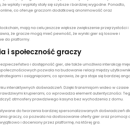
ła, że wpłaty i wypłaty stały się szybsze i bardziej wygodne. Ponadto,
yn online, co oferuje graczom dodatkową anonimowość oraz
lockchain, mają na celu jeszcze większe zwiększenie przejrzystości i
awia, że gracze mogą mieć pewność, że wyniki gier są losowe i
e do platformy.
a i społeczność graczy
ezpieczeństwo i dostępność gier, ale także umożliwia interakcję mię
 społecznościowych pozwala na budowanie relacji między użytkowni
rategiami i osiągnięciami, co sprawia, że gra staje się bardziej ang
unku interaktywnych doświadczeń. Dzięki transmisjom wideo w czasie
prawdziwymi krupierami, co wprowadza element autentyczności. Te
wiadczyć atmosfery prawdziwego kasyna bez wychodzenia z domu.
rzystywane do tworzenia bardziej spersonalizowanych doświadczeń dl
nia graczy, co pozwala na dostosowanie oferty gier oraz promocji d
wyjątkowo i doceniony przez platformę, na której gra.