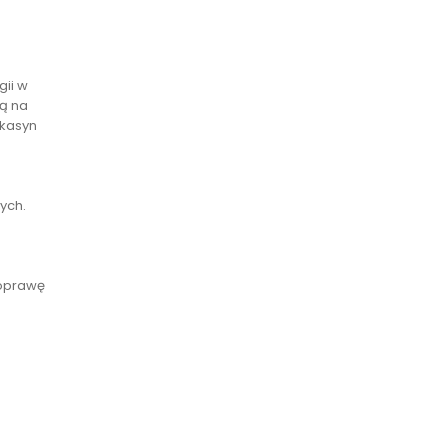
gii w
ją na
 kasyn
ych.
poprawę