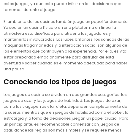
estos juegos, ya que esto puede influir en las decisiones que
tomemos durante el juego.
El ambiente de los casinos también juega un papel fundamental.
Ya sea en un casino físico o en una plataforma en línea, la
atmósfera está diseñada para atraer a los jugadores y
mantenerlos involucrados. Las luces brillantes, los sonidos de las
máquinas tragamonedas y la interacción social son algunos de
los elementos que contribuyen a la experiencia. Por ello, es vital
estar preparado emocionalmente para disfrutar de esta
aventura y saber cuándo es el momento adecuado para hacer
una pausa.
Conociendo los tipos de juegos
Los juegos de casino se dividen en dos grandes categorías: los
juegos de azar y los juegos de habilidad. Los juegos de azar,
como las tragaperras y la ruleta, dependen completamente de
la suerte, mientras que en juegos de habilidad como el póker, la
estrategia y la toma de decisiones juegan un papel crucial. Para
un principiante, es recomendable comenzar con juegos de
azar, donde las reglas son más simples y se requiere menos