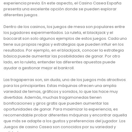
experiencia previa. En este aspecto, el Casino Casea España
presenta una excelente opción donde se pueden explorar
diferentes juegos.
Dentro de los casinos, los juegos de mesa son populares entre
los jugadores experimentados. La ruleta, el blackjack y el
baccarat son solo algunos ejemplos de estos juegos. Cada uno
tiene sus propias reglas y estrategias que pueden influir en los
resultados. Por ejemplo, en el blackjack, conocer la estrategia
básica puede aumentar las posibilidades de ganar. Por otro
lado, en la ruleta, entender las diferentes apuestas puede
ayudar a gestionar mejor el bankroll.
Las tragaperras son, sin duda, uno de los juegos más atractivos
para los principiantes. Estas máquinas ofrecen una amplia
variedad de temas, gráficos y sonidos, lo que las hace muy
divertidas. Además, muchas tragamonedas tienen
bonificaciones y giros gratis que pueden aumentar las
oportunidades de ganar. Para maximizar la experiencia, es
recomendable probar diferentes máquinas y encontrar aquella
que más se adapte a los gustos y preferencias del jugador. Los
Juegos de casino Casea son conocidos por su variedad y