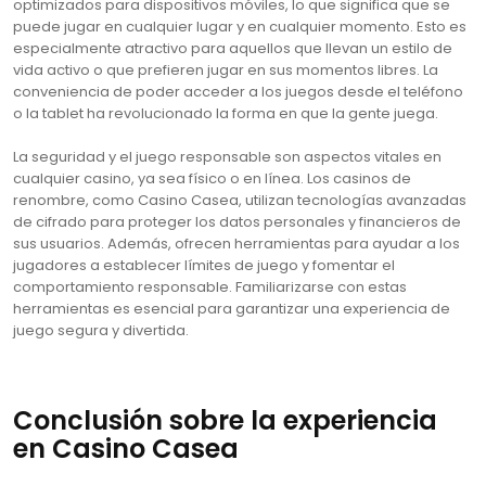
optimizados para dispositivos móviles, lo que significa que se
puede jugar en cualquier lugar y en cualquier momento. Esto es
especialmente atractivo para aquellos que llevan un estilo de
vida activo o que prefieren jugar en sus momentos libres. La
conveniencia de poder acceder a los juegos desde el teléfono
o la tablet ha revolucionado la forma en que la gente juega.
La seguridad y el juego responsable son aspectos vitales en
cualquier casino, ya sea físico o en línea. Los casinos de
renombre, como Casino Casea, utilizan tecnologías avanzadas
de cifrado para proteger los datos personales y financieros de
sus usuarios. Además, ofrecen herramientas para ayudar a los
jugadores a establecer límites de juego y fomentar el
comportamiento responsable. Familiarizarse con estas
herramientas es esencial para garantizar una experiencia de
juego segura y divertida.
Conclusión sobre la experiencia
en Casino Casea