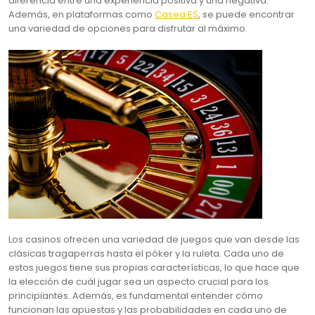
diferencia entre una experiencia positiva y una negativa.
Además, en plataformas como
Casea ES
, se puede encontrar
una variedad de opciones para disfrutar al máximo.
Los casinos ofrecen una variedad de juegos que van desde las
clásicas tragaperras hasta el póker y la ruleta. Cada uno de
estos juegos tiene sus propias características, lo que hace que
la elección de cuál jugar sea un aspecto crucial para los
principiantes. Además, es fundamental entender cómo
funcionan las apuestas y las probabilidades en cada uno de