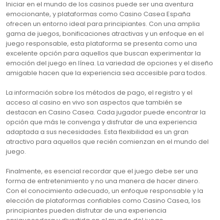
Iniciar en el mundo de los casinos puede ser una aventura
emocionante, y plataformas como Casino Casea España
ofrecen un entorno ideal para principiantes. Con una amplia
gama de juegos, bonificaciones atractivas y un enfoque en el
juego responsable, esta plataforma se presenta como una
excelente opción para aquellos que buscan experimentar la
emoción del juego en línea. La variedad de opciones y el diseño
amigable hacen que la experiencia sea accesible para todos.
La información sobre los métodos de pago, el registro y el
acceso al casino en vivo son aspectos que también se
destacan en Casino Casea. Cada jugador puede encontrar la
opción que más le convenga y disfrutar de una experiencia
adaptada a sus necesidades. Esta flexibilidad es un gran
atractivo para aquellos que recién comienzan en el mundo del
juego.
Finalmente, es esencial recordar que el juego debe ser una
forma de entretenimiento y no una manera de hacer dinero.
Con el conocimiento adecuado, un enfoque responsable y la
elección de plataformas confiables como Casino Casea, los
principiantes pueden disfrutar de una experiencia