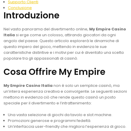
Supporto Clienti
Conclusione
Introduzione
Nel vasto panorama del divertimento online,
My Empire Casino
Italia
si erge come un colosso, attirando giocatori da ogni
angolo del paese. Questo articolo esplorerà le dinamiche di
questo impero del gioco, mettendo in evidenza le sue
caratteristiche distintive e i motivi per cui è diventato una scelta
popolare tra gli appassionati di casinò.
Cosa Offrire My Empire
My Empire Casino Italia
non è solo un semplice casinò, ma
un’intera esperienza creativa e coinvolgente. Le seguenti sezioni
mettono in evidenza ciò che rende questo casinò un posto
speciale per il divertimento e l’intrattenimento:
Una vasta selezione di giochi da tavolo e slot machine.
Promozioni generose e programmi fedeltà.
Un’interfaccia user-friendly che migliora l’esperienza di gioco.