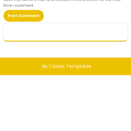
time I comment.
.
By Classic Templates