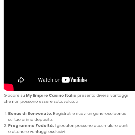
Giocare su
My Empire Casino Italia
presenta diversi vantaggi
che non possono essere sottovalutati:
Bonus di Benvenuto:
Registrati e ricevi un generoso bonus
sul tuo primo deposito.
Programma Fedeltà:
I giocatori possono accumulare punti
e ottenere vantaggi esclusivi.