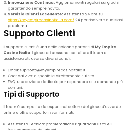
Innovazione Continua:
Aggiornamenti regolari sui giochi,
garantendo sempre novità.
Servizio Clienti Eccellente:
Assistenza 24 ore su
https://myempirecasinoitalia.com/
24 per risolvere qualsiasi
problema.
Supporto Clienti
Il supporto clienti è una delle colonne portanti di
My Empire
Casino Italia
. I giocatori possono contattare il team di
assistenza attraverso diversi canali:
Email: supporto@myempirecasinoitalia.it
Chat dal vivo: disponibile direttamente sul sito.
FAQ: una sezione dedicata per rispondere alle domande più
comuni.
Tipi di Supporto
Il team è composto da esperti nel settore del gioco d’azzardo
online e offre supporto in vari formati:
Assistenza Tecnica: problematiche riguardanti il sito e il
funzionamento dei giochi.