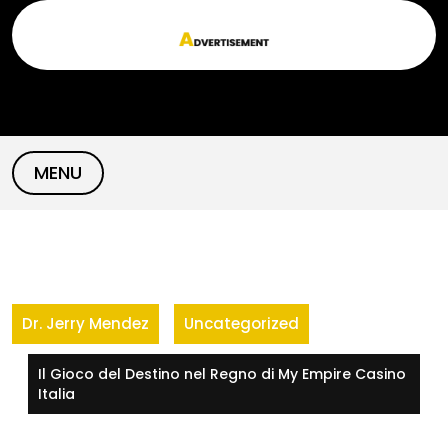
Skip
to
content
MENU
Dr. Jerry Mendez
Uncategorized
Il Gioco del Destino nel Regno di My Empire Casino
Italia