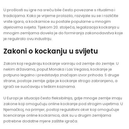
U prošlosti su igre na sreću bile često povezane s ritualima i
tradicijama. Kako je vrijeme prolazilo, razvijale su se i različite
vrste igara, a kockarnice su postale popularne u mnogim
dijelovima svijeta. Tijekom 20. stoljeća, legalizacija kockanja u
mnogim zemljama dovela je do formiranja zakonodavstva koje
je reguliralo ovu industriju.
Zakoni o kockanju u svijetu
Zakoni koji reguliraju kockanje variraju od zemlje do zemlje. U
nekim državama, poput Monaka i Las Vegasa, kockanje je
potpuno legalno i predstavlja značajan izvor prihoda. S druge
strane, postoje zemlje gdje je kockanje strogo zabranjeno, a
igrači se suočavaju s teškim kaznama.
U Europi je situacija često fleksibilnija, gdje mnoge zemlje imaju
zakone koji omogućuju online kockanje pod strogim uvjetima. U
Njemačkoj, na primjer, postoji regulativni okvir koji omogućuje
licenciranje online kockarnica, dok su u drugim zemljama
potrebne dodatne mjere zaštite igrača.