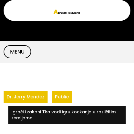
Skip
to
content
MENU
Dr. Jerry Mendez
Public
Igrači i zakoni Tko vodi igru kockanja u različitim
zemljama