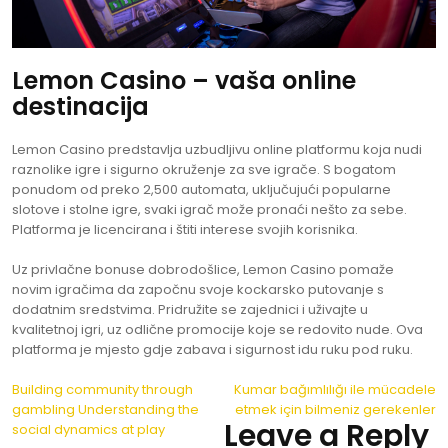
Lemon Casino – vaša online
destinacija
Lemon Casino predstavlja uzbudljivu online platformu koja nudi
raznolike igre i sigurno okruženje za sve igrače. S bogatom
ponudom od preko 2,500 automata, uključujući popularne
slotove i stolne igre, svaki igrač može pronaći nešto za sebe.
Platforma je licencirana i štiti interese svojih korisnika.
Uz privlačne bonuse dobrodošlice, Lemon Casino pomaže
novim igračima da započnu svoje kockarsko putovanje s
dodatnim sredstvima. Pridružite se zajednici i uživajte u
kvalitetnoj igri, uz odlične promocije koje se redovito nude. Ova
platforma je mjesto gdje zabava i sigurnost idu ruku pod ruku.
Post
Building community through
Kumar bağımlılığı ile mücadele
gambling Understanding the
etmek için bilmeniz gerekenler
navigation
Leave a Reply
social dynamics at play