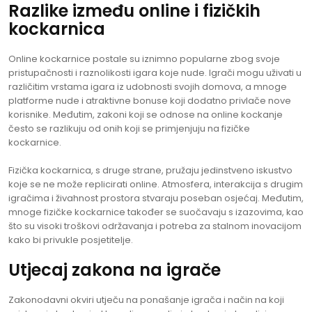
Razlike između online i fizičkih
kockarnica
Online kockarnice postale su iznimno popularne zbog svoje
pristupačnosti i raznolikosti igara koje nude. Igrači mogu uživati u
različitim vrstama igara iz udobnosti svojih domova, a mnoge
platforme nude i atraktivne bonuse koji dodatno privlače nove
korisnike. Međutim, zakoni koji se odnose na online kockanje
često se razlikuju od onih koji se primjenjuju na fizičke
kockarnice.
Fizička kockarnica, s druge strane, pružaju jedinstveno iskustvo
koje se ne može replicirati online. Atmosfera, interakcija s drugim
igračima i živahnost prostora stvaraju poseban osjećaj. Međutim,
mnoge fizičke kockarnice također se suočavaju s izazovima, kao
što su visoki troškovi održavanja i potreba za stalnom inovacijom
kako bi privukle posjetitelje.
Utjecaj zakona na igrače
Zakonodavni okviri utječu na ponašanje igrača i način na koji