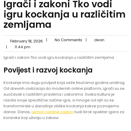
Igrači i zakoni Tko vodi
igru kockanja u različitim
zemljama
|
No Comments
|
dean
February 18, 2026
|
11:44 pm
Igrači i zakoni Tko vodi igru kockanja u različitim zemljama
Povijest i razvoj kockanja
Kockanje ima dugu povijest koja seže tisućama godina unatrag.
Od drevnih civilizacija do modernih online platformi, igrači su se
suočavali s različitim pravilima i zakonima. Svaka kultura je
razvila svoje specifične načine igre, a mnoge od njih su se
transformirale u današnje oblike kockanja kakve poznajemo
danas. Danas,
Lemon conline casino
nudi širok spektar igara za
korisnike koji uživaju u zabavi.