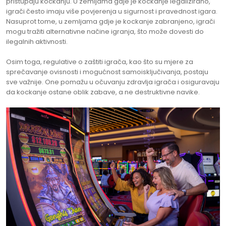
pristupaju kockanju. U zemljama gdje je kockanje legalizirano,
igrači često imaju više povjerenja u sigurnost i pravednost igara.
Nasuprot tome, u zemljama gdje je kockanje zabranjeno, igrači
mogu tražiti alternativne načine igranja, što može dovesti do
ilegalnih aktivnosti.
Osim toga, regulative o zaštiti igrača, kao što su mjere za
sprečavanje ovisnosti i mogućnost samoisključivanja, postaju
sve važnije. One pomažu u očuvanju zdravlja igrača i osiguravaju
da kockanje ostane oblik zabave, a ne destruktivne navike.