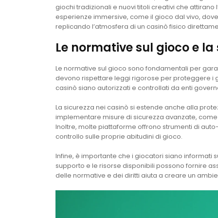
giochi tradizionali e nuovi titoli creativi che atti
esperienze immersive, come il gioco dal vivo, dove 
replicando l’atmosfera di un casinò fisico direttame
Le normative sul gioco e la
Le normative sul gioco sono fondamentali per garant
devono rispettare leggi rigorose per proteggere i 
casinò siano autorizzati e controllati da enti govern
La sicurezza nei casinò si estende anche alla prote
implementare misure di sicurezza avanzate, come la c
Inoltre, molte piattaforme offrono strumenti di auto
controllo sulle proprie abitudini di gioco.
Infine, è importante che i giocatori siano informati s
supporto e le risorse disponibili possono fornire as
delle normative e dei diritti aiuta a creare un ambi