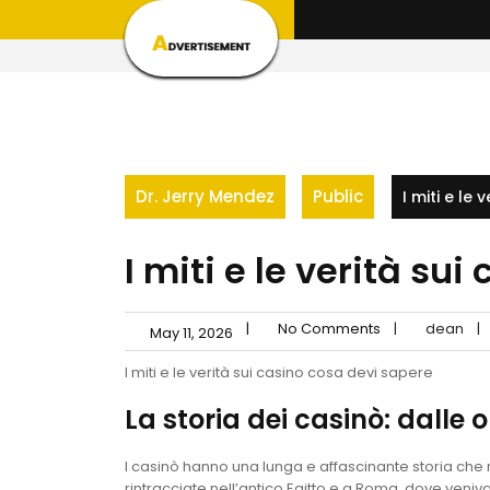
Skip
to
content
Dr. Jerry Mendez
Public
I miti e le
I miti e le verità su
|
No Comments
|
dean
|
May 11, 2026
I miti e le verità sui casino cosa devi sapere
La storia dei casinò: dalle or
I casinò hanno una lunga e affascinante storia che 
rintracciate nell’antico Egitto e a Roma, dove veniva