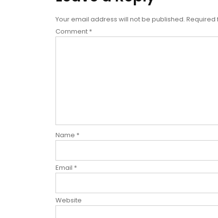
Your email address will not be published.
Required 
Comment
*
Name
*
Email
*
Website