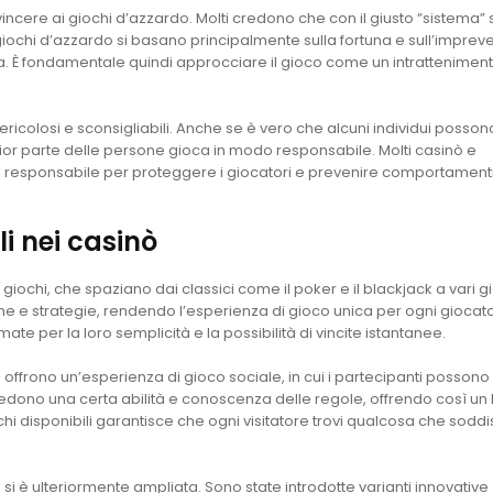
ncere ai giochi d’azzardo. Molti credono che con il giusto “sistema” s
 giochi d’azzardo si basano principalmente sulla fortuna e sull’impreved
ra. È fondamentale quindi approcciare il gioco come un intrattenimen
pericolosi e sconsigliabili. Anche se è vero che alcuni individui posson
or parte delle persone gioca in modo responsabile. Molti casinò e
o responsabile per proteggere i giocatori e prevenire comportament
ili nei casinò
ochi, che spaziano dai classici come il poker e il blackjack a vari gi
che e strategie, rendendo l’esperienza di gioco unica per ogni giocato
e per la loro semplicità e la possibilità di vincite istantanee.
ps offrono un’esperienza di gioco sociale, in cui i partecipanti possono
chiedono una certa abilità e conoscenza delle regole, offrendo così un l
ochi disponibili garantisce che ogni visitatore trovi qualcosa che soddis
si è ulteriormente ampliata. Sono state introdotte varianti innovative 