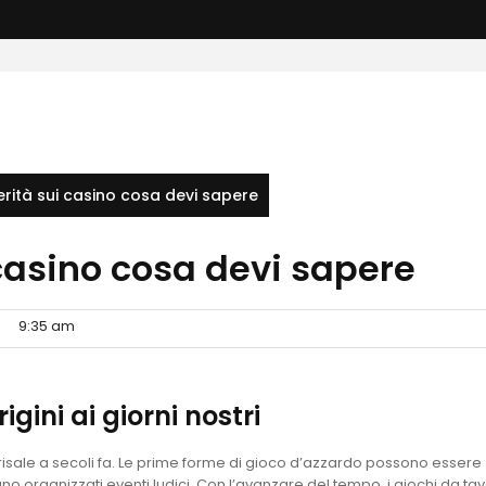
 verità sui casino cosa devi sapere
i casino cosa devi sapere
9:35 am
igini ai giorni nostri
risale a secoli fa. Le prime forme di gioco d’azzardo possono essere
no organizzati eventi ludici. Con l’avanzare del tempo, i giochi da tav