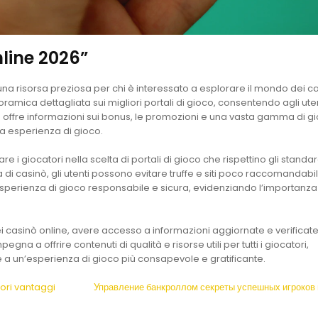
nline 2026”
na risorsa preziosa per chi è interessato a esplorare il mondo dei c
ramica dettagliata sui migliori portali di gioco, consentendo agli uten
sito offre informazioni sui bonus, le promozioni e una vasta gamma di gi
a esperienza di gioco.
are i giocatori nella scelta di portali di gioco che rispettino gli standar
 di casinò, gli utenti possono evitare truffe e siti poco raccomandabili
e un’esperienza di gioco responsabile e sicura, evidenziando l’importanza
i casinò online, avere accesso a informazioni aggiornate e verificate
a a offrire contenuti di qualità e risorse utili per tutti i giocatori,
re a un’esperienza di gioco più consapevole e gratificante.
ori vantaggi
Управление банкроллом секреты успешных игроков 