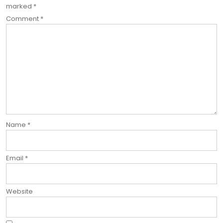
marked
*
Comment
*
Name
*
Email
*
Website