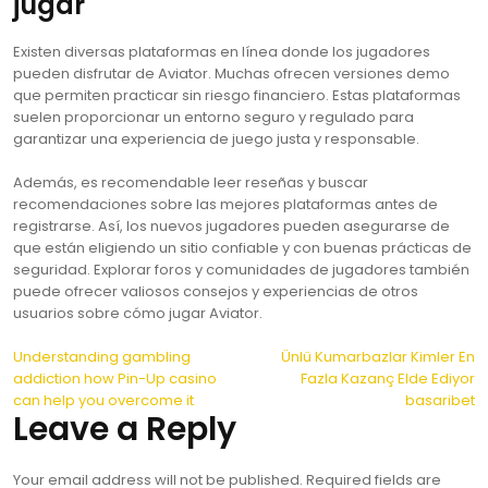
jugar
Existen diversas plataformas en línea donde los jugadores
pueden disfrutar de Aviator. Muchas ofrecen versiones demo
que permiten practicar sin riesgo financiero. Estas plataformas
suelen proporcionar un entorno seguro y regulado para
garantizar una experiencia de juego justa y responsable.
Además, es recomendable leer reseñas y buscar
recomendaciones sobre las mejores plataformas antes de
registrarse. Así, los nuevos jugadores pueden asegurarse de
que están eligiendo un sitio confiable y con buenas prácticas de
seguridad. Explorar foros y comunidades de jugadores también
puede ofrecer valiosos consejos y experiencias de otros
usuarios sobre cómo jugar Aviator.
Post
Understanding gambling
Ünlü Kumarbazlar Kimler En
addiction how Pin-Up casino
Fazla Kazanç Elde Ediyor
navigation
can help you overcome it
basaribet
Leave a Reply
Your email address will not be published.
Required fields are