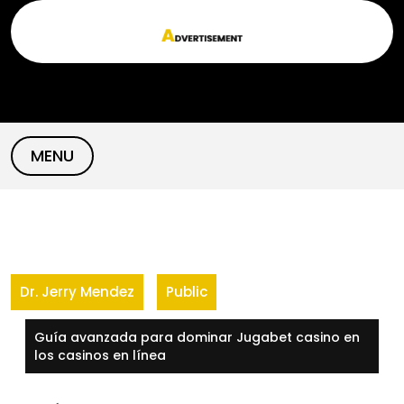
Skip
to
content
MENU
Dr. Jerry Mendez
Public
Guía avanzada para dominar Jugabet casino en
los casinos en línea