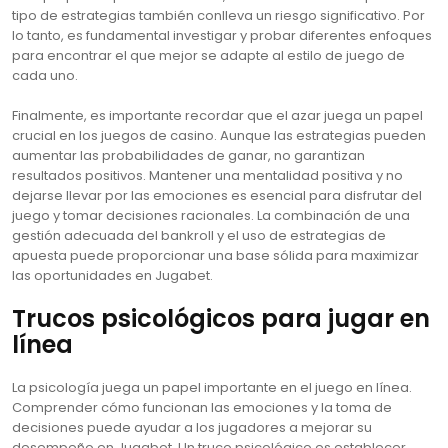
tipo de estrategias también conlleva un riesgo significativo. Por
lo tanto, es fundamental investigar y probar diferentes enfoques
para encontrar el que mejor se adapte al estilo de juego de
cada uno.
Finalmente, es importante recordar que el azar juega un papel
crucial en los juegos de casino. Aunque las estrategias pueden
aumentar las probabilidades de ganar, no garantizan
resultados positivos. Mantener una mentalidad positiva y no
dejarse llevar por las emociones es esencial para disfrutar del
juego y tomar decisiones racionales. La combinación de una
gestión adecuada del bankroll y el uso de estrategias de
apuesta puede proporcionar una base sólida para maximizar
las oportunidades en Jugabet.
Trucos psicológicos para jugar en
línea
La psicología juega un papel importante en el juego en línea.
Comprender cómo funcionan las emociones y la toma de
decisiones puede ayudar a los jugadores a mejorar su
desempeño en Jugabet. Un truco psicológico es establecer