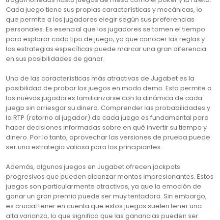
Cada juego tiene sus propias características y mecánicas, lo
que permite a los jugadores elegir según sus preferencias
personales. Es esencial que los jugadores se tomen el tiempo
para explorar cada tipo de juego, ya que conocer las reglas y
las estrategias específicas puede marcar una gran diferencia
en sus posibilidades de ganar.
Una de las características más atractivas de Jugabet es la
posibilidad de probar los juegos en modo demo. Esto permite a
los nuevos jugadores familiarizarse con la dinámica de cada
juego sin arriesgar su dinero. Comprender las probabilidades y
la RTP (retorno al jugador) de cada juego es fundamental para
hacer decisiones informadas sobre en qué invertir su tiempo y
dinero. Por lo tanto, aprovechar las versiones de prueba puede
ser una estrategia valiosa para los principiantes.
Además, algunos juegos en Jugabet ofrecen jackpots
progresivos que pueden alcanzar montos impresionantes. Estos
juegos son particularmente atractivos, ya que la emoción de
ganar un gran premio puede ser muy tentadora. Sin embargo,
es crucial tener en cuenta que estos juegos suelen tener una
alta varianza, lo que significa que las ganancias pueden ser