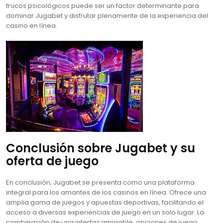
trucos psicológicos puede ser un factor determinante para
dominar Jugabet y disfrutar plenamente de la experiencia del
casino en línea.
Conclusión sobre Jugabet y su
oferta de juego
En conclusión, Jugabet se presenta como una plataforma
integral para los amantes de los casinos en línea. Ofrece una
amplia gama de juegos y apuestas deportivas, facilitando el
acceso a diversas experiencias de juego en un solo lugar. La
combinación de una interfaz amigable, opciones de juego