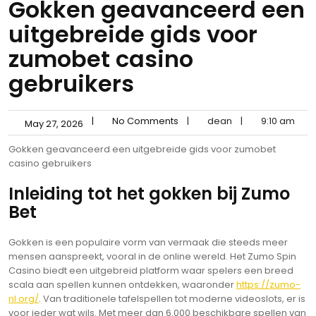
Gokken geavanceerd een
uitgebreide gids voor
zumobet casino
gebruikers
|
No Comments
|
dean
|
9:10 am
May 27, 2026
Gokken geavanceerd een uitgebreide gids voor zumobet
casino gebruikers
Inleiding tot het gokken bij Zumo
Bet
Gokken is een populaire vorm van vermaak die steeds meer
mensen aanspreekt, vooral in de online wereld. Het Zumo Spin
Casino biedt een uitgebreid platform waar spelers een breed
scala aan spellen kunnen ontdekken, waaronder
https://zumo-
nl.org/
. Van traditionele tafelspellen tot moderne videoslots, er is
voor ieder wat wils. Met meer dan 6.000 beschikbare spellen van