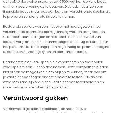
aantrekkelijke welkomstbonus tot €500, wat hen de kans biedt
om hun speelervaring op te bouwen. Dit biedt niet alleen een
financiële boost, maar ook een kans om verschillende spellen uit
te proberen zonder grote risico’s te nemen.
Bestaande spelers worden niet over het hoofd gezien, met
verschillende promoties die regelmatig worden aangeboden.
Cashback-aanbiedingen en rakeback kunnen de winst van
spelers vergroten en hen aanmoedigen om terug te keren naar
het platform. Het is belangrijk om regelmatig de promotiepagina
te controleren, zodat je geen enkele kans misloopt.
Daarnaast zijn er vaak speciale evenementen en toernooien
waar spelers aan kunnen deelnemen. Deze competities bieden
niet alleen de mogelijkheid om prijzen te winnen, maar ook om
je vaardigheden tegen andere spelers te testen. Dit kan een
extra stimulans zijn om je spelvaardigheden te verbeteren en
meer betrokken te raken bij het platform.
Verantwoord gokken
Verantwoord gokken is essentieel, en neemt deze