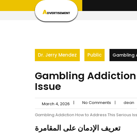
Skip
to
content
Dr. Jerry Mendez
Public
Gambling A
Gambling Addiction 
Issue
|
No Comments
|
dean
March 4, 2026
Gambling Addiction How to Address This Serious Is
تعريف الإدمان على المقامرة