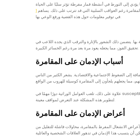
 يؤدي إلى التورط في أنشطة قمار مفرطة تؤثر سلبًا على الحياة
لمقامرة رغم العواقب السلبية التي قد تترتب على ذلك. يساهم
في توفير معلومات حول هذه القضية ورفع الوعي بها.
 بها. يتضمن ذلك الشعور بالإثارة والترقب الذي يجده اللاعب في
تحقيق الفوز، مما يجعله يعود مرة بعد مرة رغم الخسائر الكبيرة.
أسباب الإدمان على المقامرة
افة إلى الضغوط الاجتماعية والاقتصادية. يشعر الكثير من الناس
علاوة على ذلك، تلعب العوامل الوراثية دورًا مهمًا في susceptibility للإدمان. تشير الأبحاث إلى أن بعض الأفراد قد يكون لديهم ميل جيني يجعلهم أكثر عرضة
لتطوير هذه المشكلة عند التعرض لمواقف معينة.
أعراض الإدمان على المقامرة
عراض الانشغال المفرط بالمقامرة، محاولات فاشلة للتقليل من