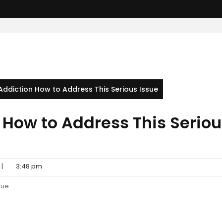
ddiction How to Address This Serious Issue
How to Address This Seriou
|
3:48 pm
sue