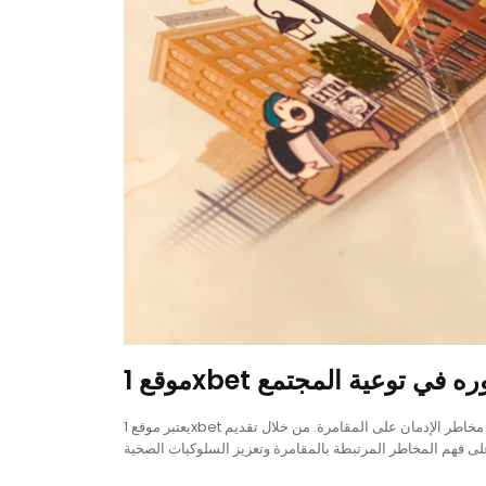
 1xbet ودوره في توعية المجتمع
يعتبر موقع 1xbet من المنصات الرائدة في عالم المراهنات عبر الإنترنت، حيث يساهم في رفع الوعي حول مخاطر الإدمان على المقامرة. من خلال تقديم