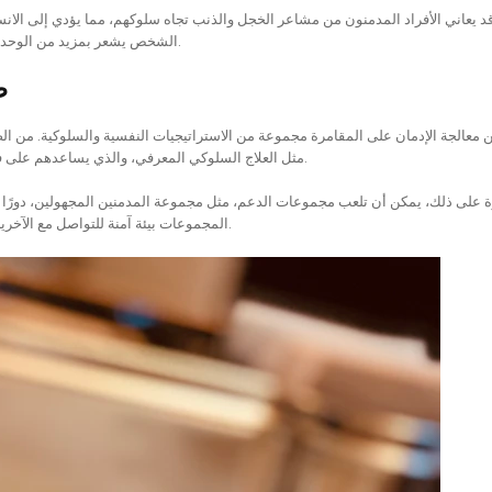
د يعاني الأفراد المدمنون من مشاعر الخجل والذنب تجاه سلوكهم، مما يؤدي إلى الانس
الشخص يشعر بمزيد من الوحدة، مما يدفعه للمقامرة أكثر كوسيلة للتعامل مع المشاعر السلبية.
ط
معالجة الإدمان على المقامرة مجموعة من الاستراتيجيات النفسية والسلوكية. من الض
مثل العلاج السلوكي المعرفي، والذي يساعدهم على فهم الأسباب الجذرية لسلوكهم وتطوير استراتيجيات للتعامل معه.
ة على ذلك، يمكن أن تلعب مجموعات الدعم، مثل مجموعة المدمنين المجهولين، دورًا فع
المجموعات بيئة آمنة للتواصل مع الآخرين الذين يمرون بنفس التجربة، مما يعزز الشعور بالدعم والانتماء.