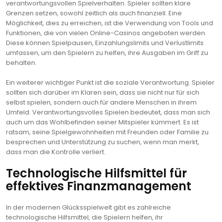
verantwortungsvollen Spielverhalten. Spieler sollten klare
Grenzen setzen, sowohl zeitlich als auch finanziell. Eine
Möglichkeit, dies zu erreichen, ist die Verwendung von Tools und
Funktionen, die von vielen Online-Casinos angeboten werden.
Diese können Spielpausen, Einzahlungslimits und Verlustlimits
umfassen, um den Spielern zu helfen, ihre Ausgaben im Griff zu
behalten.
Ein weiterer wichtiger Punkt ist die soziale Verantwortung. Spieler
sollten sich darüber im Klaren sein, dass sie nicht nur für sich
selbst spielen, sondern auch für andere Menschen in ihrem
Umfeld. Verantwortungsvolles Spielen bedeutet, dass man sich
auch um das Wohlbefinden seiner Mitspieler kümmert. Es ist
ratsam, seine Spielgewohnheiten mit Freunden oder Familie zu
besprechen und Unterstützung zu suchen, wenn man merkt,
dass man die Kontrolle verliert.
Technologische Hilfsmittel für
effektives Finanzmanagement
In der modernen Glücksspielwelt gibt es zahlreiche
technologische Hilfsmittel, die Spielern helfen, ihr