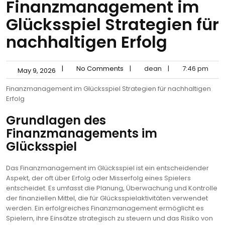
Finanzmanagement im
Glücksspiel Strategien für
nachhaltigen Erfolg
|
No Comments
|
dean
|
7:46 pm
May 9, 2026
Finanzmanagement im Glücksspiel Strategien für nachhaltigen
Erfolg
Grundlagen des
Finanzmanagements im
Glücksspiel
Das Finanzmanagement im Glücksspiel ist ein entscheidender
Aspekt, der oft über Erfolg oder Misserfolg eines Spielers
entscheidet. Es umfasst die Planung, Überwachung und Kontrolle
der finanziellen Mittel, die für Glücksspielaktivitäten verwendet
werden. Ein erfolgreiches Finanzmanagement ermöglicht es
Spielern, ihre Einsätze strategisch zu steuern und das Risiko von