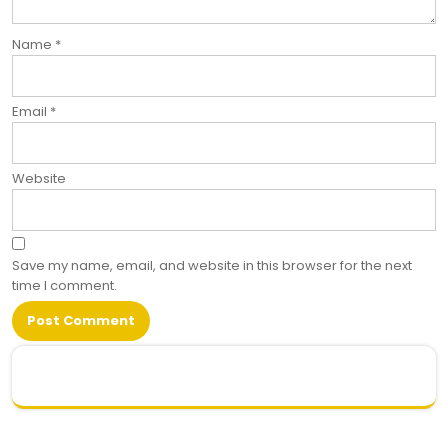
Name
*
Email
*
Website
Save my name, email, and website in this browser for the next
time I comment.