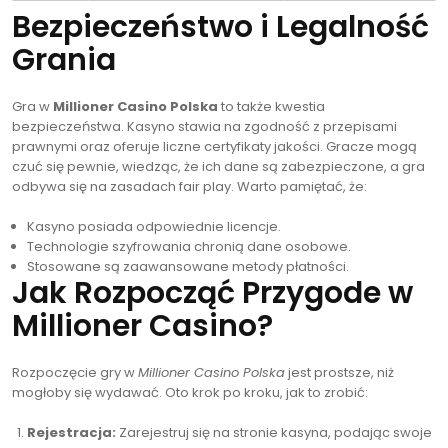
Bezpieczeństwo i Legalność
Grania
Gra w
Millioner Casino Polska
to także kwestia
bezpieczeństwa. Kasyno stawia na zgodność z przepisami
prawnymi oraz oferuje liczne certyfikaty jakości. Gracze mogą
czuć się pewnie, wiedząc, że ich dane są zabezpieczone, a gra
odbywa się na zasadach fair play. Warto pamiętać, że:
Kasyno posiada odpowiednie licencje.
Technologie szyfrowania chronią dane osobowe.
Stosowane są zaawansowane metody płatności.
Jak Rozpocząć Przygode w
Millioner Casino?
Rozpoczęcie gry w
Millioner Casino Polska
jest prostsze, niż
mogłoby się wydawać. Oto krok po kroku, jak to zrobić:
Rejestracja:
Zarejestruj się na stronie kasyna, podając swoje