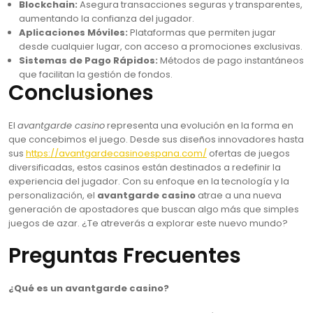
Blockchain:
Asegura transacciones seguras y transparentes,
aumentando la confianza del jugador.
Aplicaciones Móviles:
Plataformas que permiten jugar
desde cualquier lugar, con acceso a promociones exclusivas.
Sistemas de Pago Rápidos:
Métodos de pago instantáneos
que facilitan la gestión de fondos.
Conclusiones
El
avantgarde casino
representa una evolución en la forma en
que concebimos el juego. Desde sus diseños innovadores hasta
sus
https://avantgardecasinoespana.com/
ofertas de juegos
diversificadas, estos casinos están destinados a redefinir la
experiencia del jugador. Con su enfoque en la tecnología y la
personalización, el
avantgarde casino
atrae a una nueva
generación de apostadores que buscan algo más que simples
juegos de azar. ¿Te atreverás a explorar este nuevo mundo?
Preguntas Frecuentes
¿Qué es un avantgarde casino?