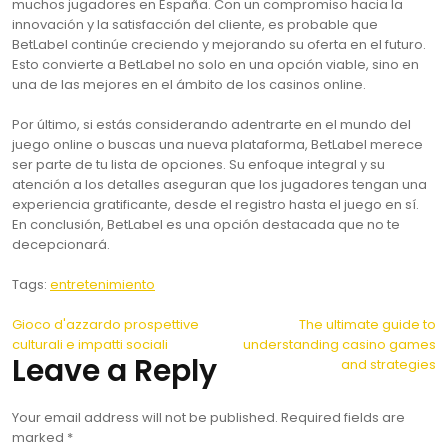
muchos jugadores en España. Con un compromiso hacia la
innovación y la satisfacción del cliente, es probable que
BetLabel continúe creciendo y mejorando su oferta en el futuro.
Esto convierte a BetLabel no solo en una opción viable, sino en
una de las mejores en el ámbito de los casinos online.
Por último, si estás considerando adentrarte en el mundo del
juego online o buscas una nueva plataforma, BetLabel merece
ser parte de tu lista de opciones. Su enfoque integral y su
atención a los detalles aseguran que los jugadores tengan una
experiencia gratificante, desde el registro hasta el juego en sí.
En conclusión, BetLabel es una opción destacada que no te
decepcionará.
Tags:
entretenimiento
Post
Gioco d'azzardo prospettive
The ultimate guide to
culturali e impatti sociali
understanding casino games
navigation
Leave a Reply
and strategies
Your email address will not be published.
Required fields are
marked
*