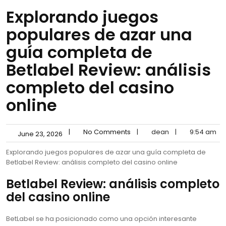
Explorando juegos
populares de azar una
guía completa de
Betlabel Review: análisis
completo del casino
online
|
No Comments
|
dean
|
9:54 am
June 23, 2026
Explorando juegos populares de azar una guía completa de
Betlabel Review: análisis completo del casino online
Betlabel Review: análisis completo
del casino online
BetLabel se ha posicionado como una opción interesante