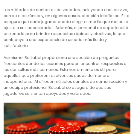
Los métodos de contacto son variados, incluyendo chat en vivo,
correo electrónico y, en algunos casos, atención telefónica. Esto
asegura que cada jugador pueda elegir el medio que mejor se
ajuste a sus necesidades. Además, el personal de soporte está
entrenado para brindar respuestas rápidas y efectivas, lo que
contribuye a una experiencia de usuario más fluida y
satisfactoria.
Asimismo, BetLabel proporciona una sección de preguntas
frecuentes donde los usuarios pueden encontrar respuestas a
las consultas más comunes. Esta herramienta es útil para
aquellos que prefieren resolver sus dudas de manera
independiente. Al ofrecer múltiples canales de comunicación y
un equipo profesional, BetLabel se asegura de que sus
jugadores se sientan apoyados y valorados.