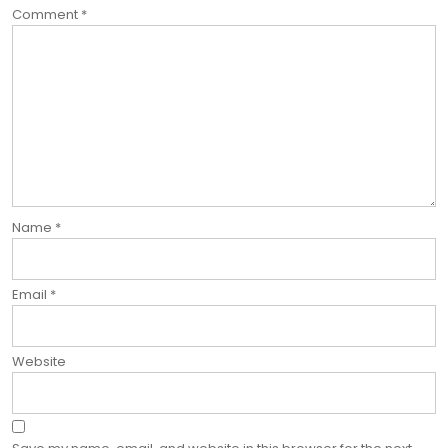
Comment
*
Name
*
Email
*
Website