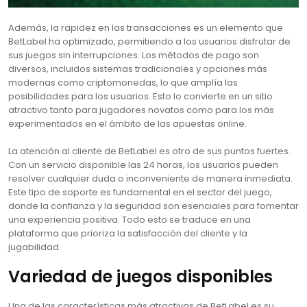
Además, la rapidez en las transacciones es un elemento que
BetLabel ha optimizado, permitiendo a los usuarios disfrutar de
sus juegos sin interrupciones. Los métodos de pago son
diversos, incluidos sistemas tradicionales y opciones más
modernas como criptomonedas, lo que amplía las
posibilidades para los usuarios. Esto lo convierte en un sitio
atractivo tanto para jugadores novatos como para los más
experimentados en el ámbito de las apuestas online.
La atención al cliente de BetLabel es otro de sus puntos fuertes.
Con un servicio disponible las 24 horas, los usuarios pueden
resolver cualquier duda o inconveniente de manera inmediata.
Este tipo de soporte es fundamental en el sector del juego,
donde la confianza y la seguridad son esenciales para fomentar
una experiencia positiva. Todo esto se traduce en una
plataforma que prioriza la satisfacción del cliente y la
jugabilidad.
Variedad de juegos disponibles
Una de las características más atractivas de BetLabel es su