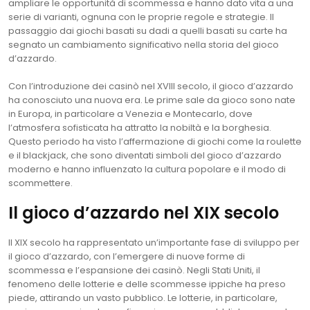
ampliare le opportunità di scommessa e hanno dato vita a una
serie di varianti, ognuna con le proprie regole e strategie. Il
passaggio dai giochi basati su dadi a quelli basati su carte ha
segnato un cambiamento significativo nella storia del gioco
d’azzardo.
Con l’introduzione dei casinò nel XVIII secolo, il gioco d’azzardo
ha conosciuto una nuova era. Le prime sale da gioco sono nate
in Europa, in particolare a Venezia e Montecarlo, dove
l’atmosfera sofisticata ha attratto la nobiltà e la borghesia.
Questo periodo ha visto l’affermazione di giochi come la roulette
e il blackjack, che sono diventati simboli del gioco d’azzardo
moderno e hanno influenzato la cultura popolare e il modo di
scommettere.
Il gioco d’azzardo nel XIX secolo
Il XIX secolo ha rappresentato un’importante fase di sviluppo per
il gioco d’azzardo, con l’emergere di nuove forme di
scommessa e l’espansione dei casinò. Negli Stati Uniti, il
fenomeno delle lotterie e delle scommesse ippiche ha preso
piede, attirando un vasto pubblico. Le lotterie, in particolare,