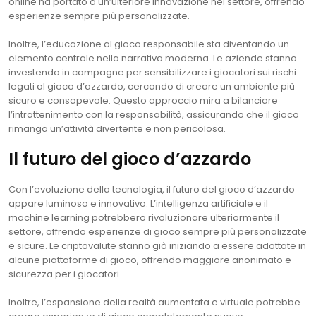
online ha portato a un’ulteriore innovazione nel settore, offrendo
esperienze sempre più personalizzate.
Inoltre, l’educazione al gioco responsabile sta diventando un
elemento centrale nella narrativa moderna. Le aziende stanno
investendo in campagne per sensibilizzare i giocatori sui rischi
legati al gioco d’azzardo, cercando di creare un ambiente più
sicuro e consapevole. Questo approccio mira a bilanciare
l’intrattenimento con la responsabilità, assicurando che il gioco
rimanga un’attività divertente e non pericolosa.
Il futuro del gioco d’azzardo
Con l’evoluzione della tecnologia, il futuro del gioco d’azzardo
appare luminoso e innovativo. L’intelligenza artificiale e il
machine learning potrebbero rivoluzionare ulteriormente il
settore, offrendo esperienze di gioco sempre più personalizzate
e sicure. Le criptovalute stanno già iniziando a essere adottate in
alcune piattaforme di gioco, offrendo maggiore anonimato e
sicurezza per i giocatori.
Inoltre, l’espansione della realtà aumentata e virtuale potrebbe