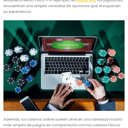
establecimiento físico. Por ejemplo, en
Baxter Bet
, los jugadores
encuentran una amplia variedad de opciones que enriquecen
su experiencia.
Además, los casinos online suelen ofrecer una variedad mucho
más amplia de juegos en comparación con los casinos físicos.