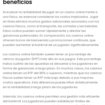
beneficios
Al evaluar la rentabilidad de jugar en un casino online frente a
uno físico, es esencial considerar los costos implicados. Jugar
en línea elimina muchos gastos adicionales asociados con los
casinos físicos, como el transporte, las comidas y las bebidas.
Estos costos pueden sumar rápidamente y afectar las
ganancias potenciales. En comparación, los casinos online
ofrecen bonos de bienvenida y promociones continuas, que
pueden aumentar el bankroll de un jugador significativamente.
Los casinos online también suelen tener un porcentaje de
retorno al jugador (RTP) más alto en sus juegos. Este porcentaje
indica cuánto de las apuestas se devuelve a los jugadores en
forma de ganancias a largo plazo. En muchos casos, los casinos
online tienen un RTP del 95% o superior, mientras que los casinos
físicos suelen tener un RTP más bajo debido a sus mayores
costos operativos. Esta diferencia puede influir drásticamente
en la rentabilidad a largo plazo de los jugadores.
Además, los casinos online permiten una gestión más eficiente
del bankroll. Los jugadores pueden establecer límites de