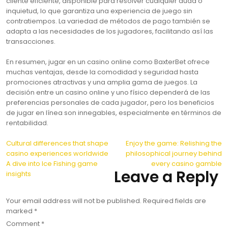
cliente eficiente, disponible para resolver cualquier duda o
inquietud, lo que garantiza una experiencia de juego sin
contratiempos. La variedad de métodos de pago también se
adapta a las necesidades de los jugadores, facilitando así las
transacciones.
En resumen, jugar en un casino online como BaxterBet ofrece
muchas ventajas, desde la comodidad y seguridad hasta
promociones atractivas y una amplia gama de juegos. La
decisión entre un casino online y uno físico dependerá de las
preferencias personales de cada jugador, pero los beneficios
de jugar en línea son innegables, especialmente en términos de
rentabilidad.
Post
Cultural differences that shape
Enjoy the game: Relishing the
casino experiences worldwide
philosophical journey behind
navigation
A dive into Ice Fishing game
every casino gamble
Leave a Reply
insights
Your email address will not be published.
Required fields are
marked
*
Comment
*