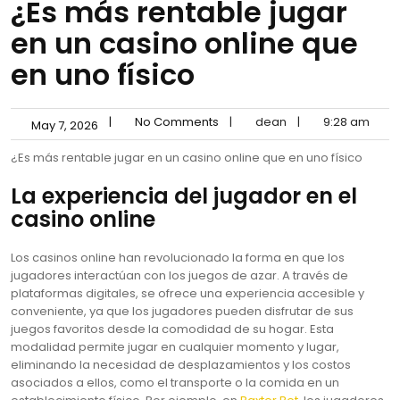
¿Es más rentable jugar
en un casino online que
en uno físico
|
No Comments
|
dean
|
9:28 am
May 7, 2026
¿Es más rentable jugar en un casino online que en uno físico
La experiencia del jugador en el
casino online
Los casinos online han revolucionado la forma en que los
jugadores interactúan con los juegos de azar. A través de
plataformas digitales, se ofrece una experiencia accesible y
conveniente, ya que los jugadores pueden disfrutar de sus
juegos favoritos desde la comodidad de su hogar. Esta
modalidad permite jugar en cualquier momento y lugar,
eliminando la necesidad de desplazamientos y los costos
asociados a ellos, como el transporte o la comida en un