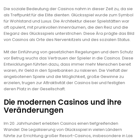
Die soziale Bedeutung der Casinos nahm in dieser Zeit zu, da sie
als Treffpunkt für die Elite dienten. Glücksspiel wurde zum Symbol
für Wohlstand und Luxus. Die Architektur dieser Spielstätten war
oft opulent, mit prunkvollen Innenräumen, die den Reiz und die
Eleganz des Glücksspiels unterstrichen. Diese Ära prägte das Bild
von Casinos als Orte des Nervenkitzels und des sozialen Status.
Mit der Einführung von gesetzlichen Regelungen und dem Schutz
vor Betrug wuchs das Vertrauen der Spieler in die Casinos. Diese
Entwicklungen führten dazu, dass immer mehr Menschen bereit
waren, ihr Geld in den Spielbanken zu riskieren. Die Vielfalt der
angebotenen Spiele und die Möglichkeit, große Gewinne zu
erzielen, trugen zur Attraktivität der Casinos bei und festigten
deren Platz in der Gesellschaft.
Die modernen Casinos und ihre
Veränderungen
Im 20. Jahrhundert erlebten Casinos einen tiefgreifenden
Wandel. Die Legalisierung von Glücksspiel in vielen Ländern
führte zur Errichtung großer Resort-Casinos, insbesondere in Las