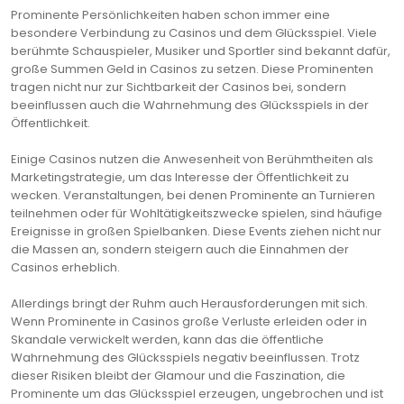
Prominente Persönlichkeiten haben schon immer eine
besondere Verbindung zu Casinos und dem Glücksspiel. Viele
berühmte Schauspieler, Musiker und Sportler sind bekannt dafür,
große Summen Geld in Casinos zu setzen. Diese Prominenten
tragen nicht nur zur Sichtbarkeit der Casinos bei, sondern
beeinflussen auch die Wahrnehmung des Glücksspiels in der
Öffentlichkeit.
Einige Casinos nutzen die Anwesenheit von Berühmtheiten als
Marketingstrategie, um das Interesse der Öffentlichkeit zu
wecken. Veranstaltungen, bei denen Prominente an Turnieren
teilnehmen oder für Wohltätigkeitszwecke spielen, sind häufige
Ereignisse in großen Spielbanken. Diese Events ziehen nicht nur
die Massen an, sondern steigern auch die Einnahmen der
Casinos erheblich.
Allerdings bringt der Ruhm auch Herausforderungen mit sich.
Wenn Prominente in Casinos große Verluste erleiden oder in
Skandale verwickelt werden, kann das die öffentliche
Wahrnehmung des Glücksspiels negativ beeinflussen. Trotz
dieser Risiken bleibt der Glamour und die Faszination, die
Prominente um das Glücksspiel erzeugen, ungebrochen und ist