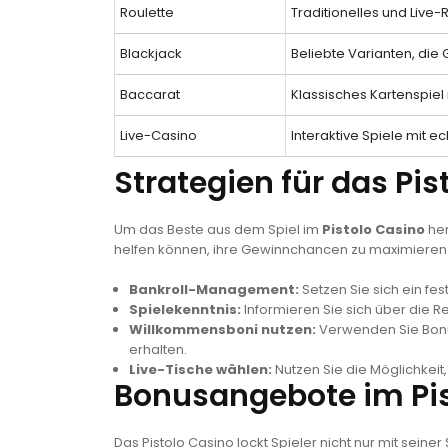
Roulette
Traditionelles und Live-
Blackjack
Beliebte Varianten, die 
Baccarat
Klassisches Kartenspie
Live-Casino
Interaktive Spiele mit 
Strategien für das Pis
Um das Beste aus dem Spiel im
Pistolo Casino
her
helfen können, ihre Gewinnchancen zu maximieren
Bankroll-Management:
Setzen Sie sich ein fe
Spielekenntnis:
Informieren Sie sich über die R
Willkommensboni nutzen:
Verwenden Sie Bonu
erhalten.
Live-Tische wählen:
Nutzen Sie die Möglichkeit,
Bonusangebote im Pis
Das Pistolo Casino lockt Spieler nicht nur mit seine