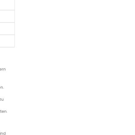
ern
en.
zu
ten.
sind