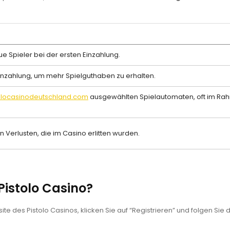
ue Spieler bei der ersten Einzahlung.
Einzahlung, um mehr Spielguthaben zu erhalten.
olocasinodeutschland.com
ausgewählten Spielautomaten, oft im Ra
n Verlusten, die im Casino erlitten wurden.
 Pistolo Casino?
ite des Pistolo Casinos, klicken Sie auf “Registrieren” und folgen Sie 