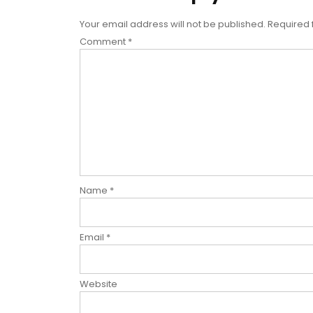
Your email address will not be published.
Required 
Comment
*
Name
*
Email
*
Website