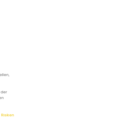
llen,
 der
en
 Risiken