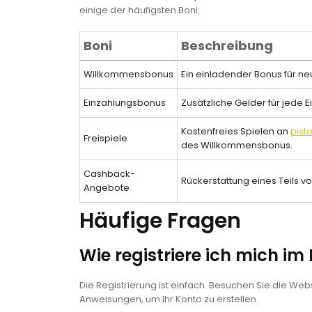
einige der häufigsten Boni:
Boni
Beschreibung
Willkommensbonus
Ein einladender Bonus für ne
Einzahlungsbonus
Zusätzliche Gelder für jede 
Kostenfreies Spielen an
pist
Freispiele
des Willkommensbonus.
Cashback-
Rückerstattung eines Teils vo
Angebote
Häufige Fragen
Wie registriere ich mich im
Die Registrierung ist einfach. Besuchen Sie die Webs
Anweisungen, um Ihr Konto zu erstellen.