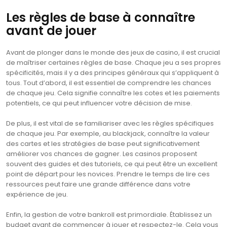
Les règles de base à connaître
avant de jouer
Avant de plonger dans le monde des jeux de casino, il est crucial
de maîtriser certaines règles de base. Chaque jeu a ses propres
spécificités, mais il y a des principes généraux qui s’appliquent à
tous. Tout d’abord, il est essentiel de comprendre les chances
de chaque jeu. Cela signifie connaître les cotes et les paiements
potentiels, ce qui peut influencer votre décision de mise.
De plus, il est vital de se familiariser avec les règles spécifiques
de chaque jeu. Par exemple, au blackjack, connaître la valeur
des cartes et les stratégies de base peut significativement
améliorer vos chances de gagner. Les casinos proposent
souvent des guides et des tutoriels, ce qui peut être un excellent
point de départ pour les novices. Prendre le temps de lire ces
ressources peut faire une grande différence dans votre
expérience de jeu.
Enfin, la gestion de votre bankroll est primordiale. Établissez un
budget avant de commencer à jouer et respectez-le. Cela vous