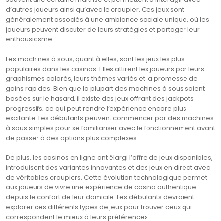
d’autres joueurs ainsi qu’avec le croupier. Ces jeux sont
généralement associés à une ambiance sociale unique, où les
joueurs peuvent discuter de leurs stratégies et partager leur
enthousiasme.
Les machines à sous, quant à elles, sont les jeux les plus
populaires dans les casinos. Elles attirent les joueurs par leurs
graphismes colorés, leurs thèmes variés et la promesse de
gains rapides. Bien que la plupart des machines à sous soient
basées sur le hasard, il existe des jeux offrant des jackpots
progressifs, ce qui peut rendre l’expérience encore plus
excitante. Les débutants peuvent commencer par des machines
à sous simples pour se familiariser avec le fonctionnement avant
de passer à des options plus complexes.
De plus, les casinos en ligne ont élargi l’offre de jeux disponibles,
introduisant des variantes innovantes et des jeux en direct avec
de véritables croupiers. Cette évolution technologique permet
aux joueurs de vivre une expérience de casino authentique
depuis le confort de leur domicile. Les débutants devraient
explorer ces différents types de jeux pour trouver ceux qui
correspondent le mieux à leurs préférences.