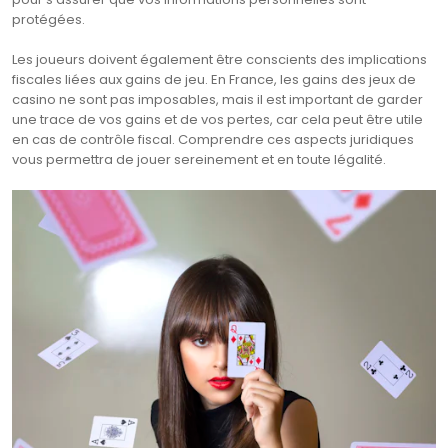
protégées.
Les joueurs doivent également être conscients des implications
fiscales liées aux gains de jeu. En France, les gains des jeux de
casino ne sont pas imposables, mais il est important de garder
une trace de vos gains et de vos pertes, car cela peut être utile
en cas de contrôle fiscal. Comprendre ces aspects juridiques
vous permettra de jouer sereinement et en toute légalité.