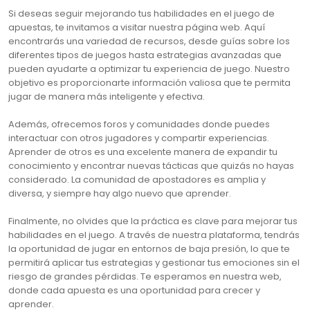
Si deseas seguir mejorando tus habilidades en el juego de
apuestas, te invitamos a visitar nuestra página web. Aquí
encontrarás una variedad de recursos, desde guías sobre los
diferentes tipos de juegos hasta estrategias avanzadas que
pueden ayudarte a optimizar tu experiencia de juego. Nuestro
objetivo es proporcionarte información valiosa que te permita
jugar de manera más inteligente y efectiva.
Además, ofrecemos foros y comunidades donde puedes
interactuar con otros jugadores y compartir experiencias.
Aprender de otros es una excelente manera de expandir tu
conocimiento y encontrar nuevas tácticas que quizás no hayas
considerado. La comunidad de apostadores es amplia y
diversa, y siempre hay algo nuevo que aprender.
Finalmente, no olvides que la práctica es clave para mejorar tus
habilidades en el juego. A través de nuestra plataforma, tendrás
la oportunidad de jugar en entornos de baja presión, lo que te
permitirá aplicar tus estrategias y gestionar tus emociones sin el
riesgo de grandes pérdidas. Te esperamos en nuestra web,
donde cada apuesta es una oportunidad para crecer y
aprender.