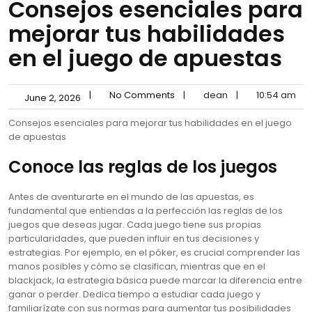
Consejos esenciales para
mejorar tus habilidades
en el juego de apuestas
|
No Comments
|
dean
|
10:54 am
June 2, 2026
Consejos esenciales para mejorar tus habilidades en el juego
de apuestas
Conoce las reglas de los juegos
Antes de aventurarte en el mundo de las apuestas, es
fundamental que entiendas a la perfección las reglas de los
juegos que deseas jugar. Cada juego tiene sus propias
particularidades, que pueden influir en tus decisiones y
estrategias. Por ejemplo, en el póker, es crucial comprender las
manos posibles y cómo se clasifican, mientras que en el
blackjack, la estrategia básica puede marcar la diferencia entre
ganar o perder. Dedica tiempo a estudiar cada juego y
familiarízate con sus normas para aumentar tus posibilidades