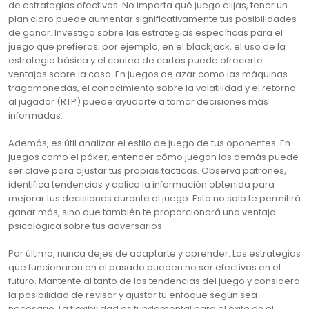
de estrategias efectivas. No importa qué juego elijas, tener un
plan claro puede aumentar significativamente tus posibilidades
de ganar. Investiga sobre las estrategias específicas para el
juego que prefieras; por ejemplo, en el blackjack, el uso de la
estrategia básica y el conteo de cartas puede ofrecerte
ventajas sobre la casa. En juegos de azar como las máquinas
tragamonedas, el conocimiento sobre la volatilidad y el retorno
al jugador (RTP) puede ayudarte a tomar decisiones más
informadas.
Además, es útil analizar el estilo de juego de tus oponentes. En
juegos como el póker, entender cómo juegan los demás puede
ser clave para ajustar tus propias tácticas. Observa patrones,
identifica tendencias y aplica la información obtenida para
mejorar tus decisiones durante el juego. Esto no solo te permitirá
ganar más, sino que también te proporcionará una ventaja
psicológica sobre tus adversarios.
Por último, nunca dejes de adaptarte y aprender. Las estrategias
que funcionaron en el pasado pueden no ser efectivas en el
futuro. Mantente al tanto de las tendencias del juego y considera
la posibilidad de revisar y ajustar tu enfoque según sea
necesario. La flexibilidad es fundamental para el éxito en el