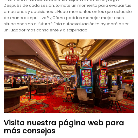
Después de cada sesión, tómate un momento para evaluar tus
emociones y decisiones. ¿Hubo momentos en los que actuaste
de manera impulsiva? ¿Cómo podrías manejar mejor esas
situaciones en el futuro? Esta autoevaluación te ayudará a ser
un jugador más consciente y disciplinado.
Visita nuestra página web para
más consejos