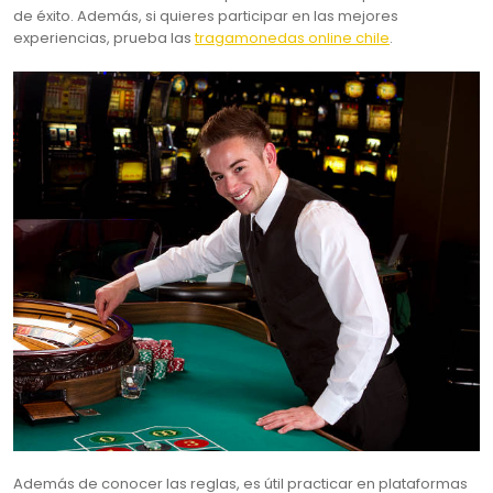
de éxito. Además, si quieres participar en las mejores
experiencias, prueba las
tragamonedas online chile
.
Además de conocer las reglas, es útil practicar en plataformas