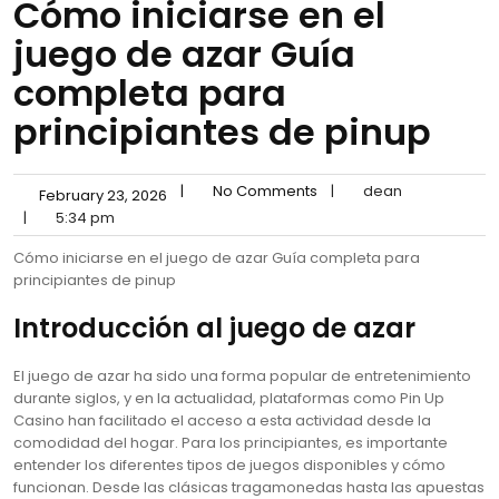
Cómo iniciarse en el
juego de azar Guía
completa para
principiantes de pinup
|
No Comments
|
dean
February 23, 2026
|
5:34 pm
Cómo iniciarse en el juego de azar Guía completa para
principiantes de pinup
Introducción al juego de azar
El juego de azar ha sido una forma popular de entretenimiento
durante siglos, y en la actualidad, plataformas como Pin Up
Casino han facilitado el acceso a esta actividad desde la
comodidad del hogar. Para los principiantes, es importante
entender los diferentes tipos de juegos disponibles y cómo
funcionan. Desde las clásicas tragamonedas hasta las apuestas