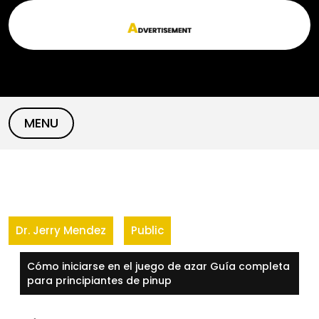
Skip
to
content
MENU
Dr. Jerry Mendez
Public
Cómo iniciarse en el juego de azar Guía completa
para principiantes de pinup