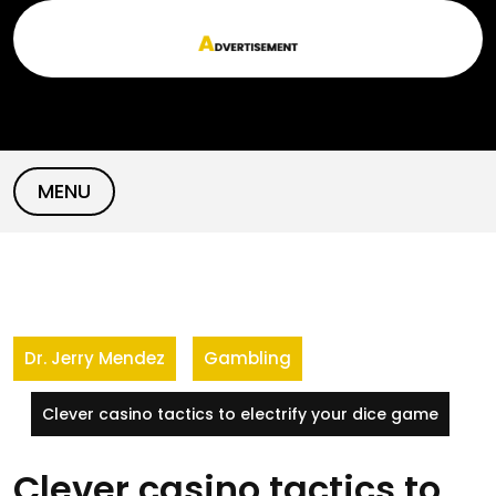
Skip
to
content
MENU
Dr. Jerry Mendez
Gambling
Clever casino tactics to electrify your dice game
Clever casino tactics to